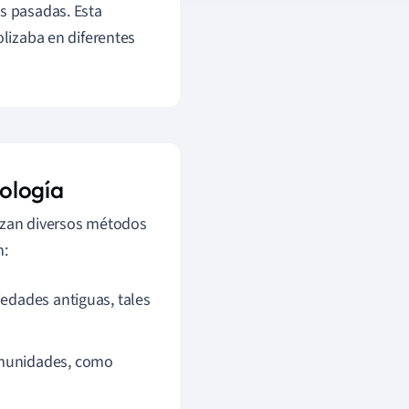
es pasadas. Esta
olizaba en diferentes
ología
lizan diversos métodos
n:
iedades antiguas, tales
omunidades, como