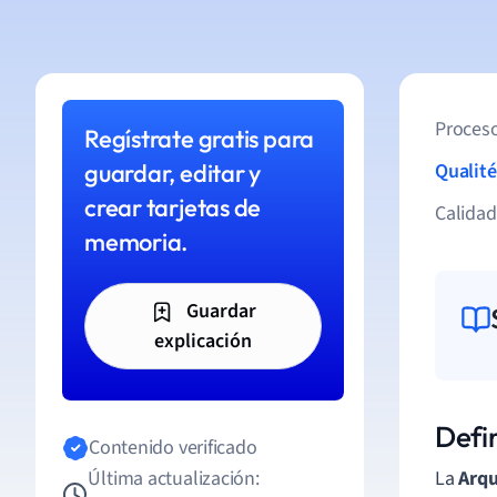
Proceso
Regístrate gratis para
guardar, editar y
Qualité
crear tarjetas de
Calida
memoria.
Guardar
explicación
Defi
Contenido verificado
Última actualización:
La
Arqu