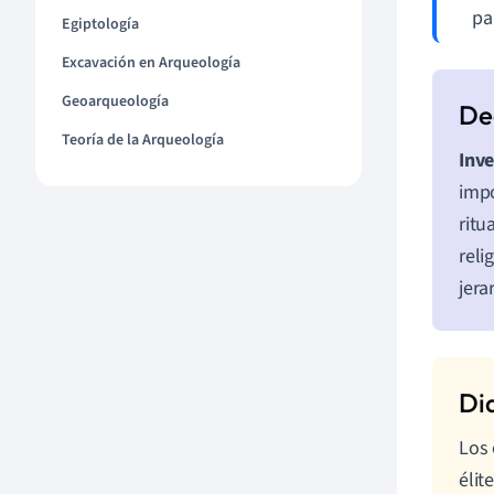
pa
Egiptología
Excavación en Arqueología
Geoarqueología
Teoría de la Arqueología
Inve
impo
ritu
reli
jera
Los 
élit