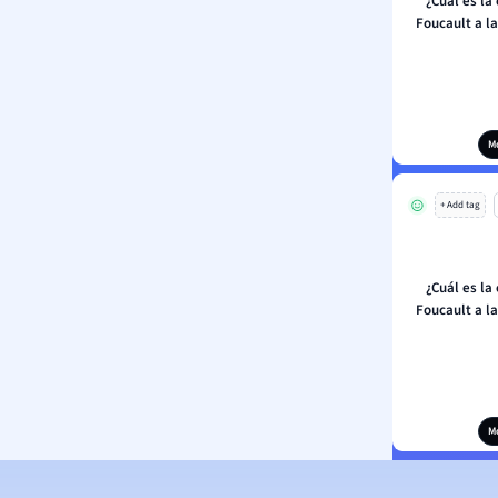
¿Cuál es la
Foucault a l
M
+ Add tag
¿Cuál es la
Foucault a l
M