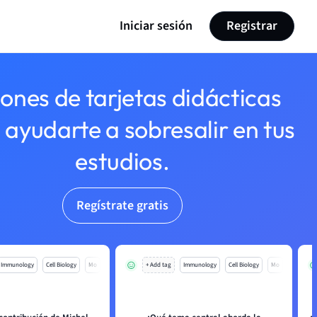
Iniciar sesión
Registrar
lones de tarjetas didácticas
 ayudarte a sobresalir en tus
estudios.
Regístrate gratis
Immunology
Cell Biology
Mo
+ Add tag
Immunology
Cell Biology
Mo