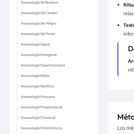
Arqueología De Residuos
Ritu
rela
Arqueología Del Cambio
Arqueología Del Peligro
Text
info
Arqueología Del Poder
Arqueología Digital
Arqueología Emergente
Ar
Arqueología Espectroscópica
re
Arqueología Militar
Arqueología Neolítica
Arqueología Pesquera
Arqueología Postprocesual
Méto
Arqueología Procesual
Los mét
Arqueología Protohistórica