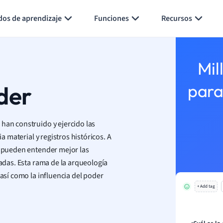
Generar tarjetas de aprendizaje
Resumir página
dos de aprendizaje
Funciones
Recursos
Mil
der
para
han construido y ejercido las
ia material y registros históricos. A
s pueden entender mejor las
sadas. Esta rama de la arqueología
 así como la influencia del poder
+ Add tag