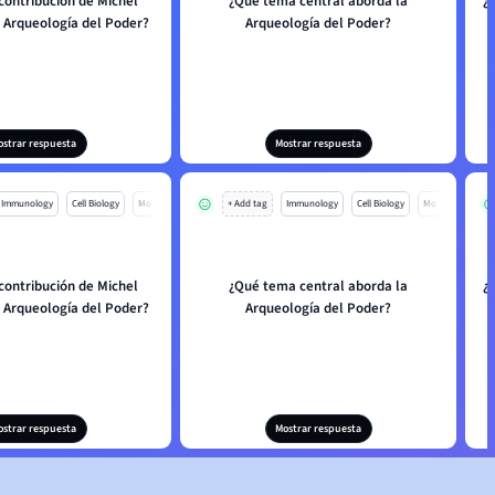
 contribución de Michel
¿Qué tema central aborda la
¿
a Arqueología del Poder?
Arqueología del Poder?
p
ostrar respuesta
Mostrar respuesta
Immunology
Cell Biology
Mo
+ Add tag
Immunology
Cell Biology
Mo
 contribución de Michel
¿Qué tema central aborda la
¿
a Arqueología del Poder?
Arqueología del Poder?
p
ostrar respuesta
Mostrar respuesta