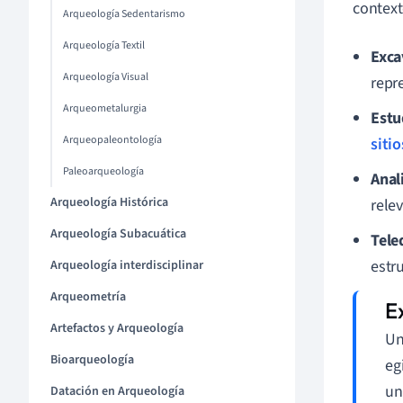
context
Arqueología Sedentarismo
Arqueología Textil
Exca
Arqueología Visual
repr
Arqueometalurgia
Estu
Arqueopaleontología
siti
Paleoarqueología
Anal
Arqueología Histórica
relev
Arqueología Subacuática
Tele
estr
Arqueología interdisciplinar
Arqueometría
Artefactos y Arqueología
Un
Bioarqueología
eg
un
Datación en Arqueología