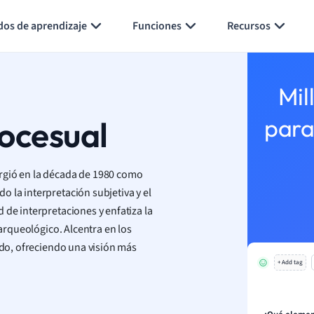
Generar tarjetas de aprendizaje
Resumir página
dos de aprendizaje
Funciones
Recursos
Mil
ocesual
para
rgió en la década de 1980 como
 la interpretación subjetiva y el
 de interpretaciones y enfatiza la
 arqueológico. Alcentra en los
ado, ofreciendo una visión más
+ Add tag