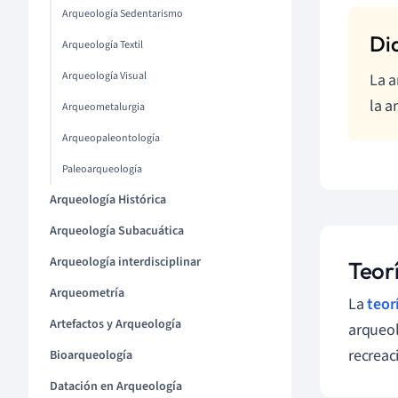
Arqueología Sedentarismo
Arqueología Textil
Arqueología Visual
La a
la a
Arqueometalurgia
Arqueopaleontología
Paleoarqueología
Arqueología Histórica
Arqueología Subacuática
Arqueología interdisciplinar
Teor
Arqueometría
La
teor
Artefactos y Arqueología
arqueol
recreac
Bioarqueología
Datación en Arqueología