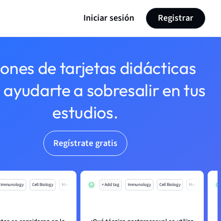
Iniciar sesión
Registrar
lones de tarjetas didácticas
 ayudarte a sobresalir en tus
estudios.
Regístrate gratis
Immunology
Cell Biology
Mo
+ Add tag
Immunology
Cell Biology
Mo