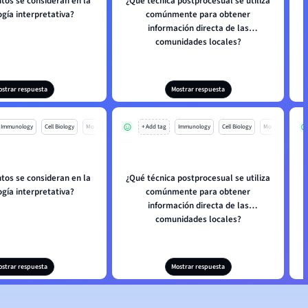
tos se consideran en la
¿Qué técnica postprocesual se utiliza
¿
gía interpretativa?
comúnmente para obtener
información directa de las
comunidades locales?
ostrar respuesta
Mostrar respuesta
Immunology
Cell Biology
Mo
+ Add tag
Immunology
Cell Biology
Mo
tos se consideran en la
¿Qué técnica postprocesual se utiliza
¿
gía interpretativa?
comúnmente para obtener
información directa de las
comunidades locales?
ostrar respuesta
Mostrar respuesta