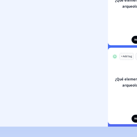
¿Qué elemen
arqueolo
M
+ Add tag
¿Qué elemen
arqueolo
M