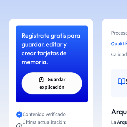
Proceso
Regístrate gratis para
guardar, editar y
Qualité
crear tarjetas de
Calida
memoria.
Guardar
explicación
Arqu
Contenido verificado
Última actualización:
La
Arqu