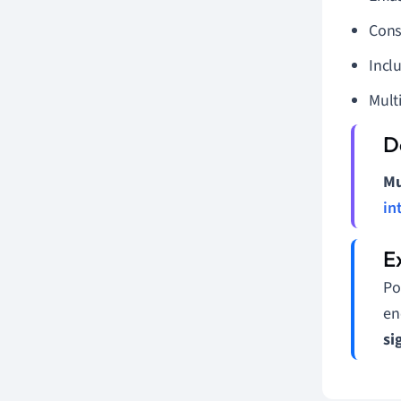
Cons
Inclu
Mult
Mu
in
Po
en
si