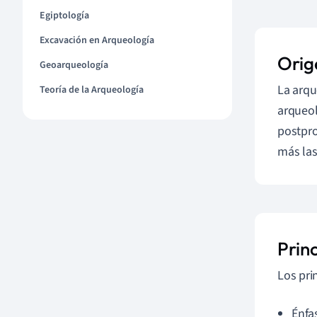
Egiptología
Excavación en Arqueología
Orig
Geoarqueología
La arqu
Teoría de la Arqueología
arqueol
postpro
más la
Princ
Los pri
Énfas