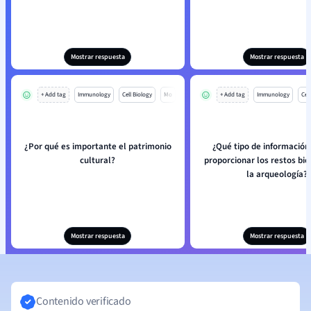
Mostrar respuesta
Mostrar respuesta
+ Add tag
Immunology
Cell Biology
Mo
+ Add tag
Immunology
Cell
¿Por qué es importante el patrimonio
¿Qué tipo de informació
cultural?
proporcionar los restos bio
la arqueología?
Mostrar respuesta
Mostrar respuesta
Contenido verificado