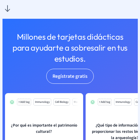
Millones de tarjetas didácticas
para ayudarte a sobresalir en tus
estudios.
Regístrate gratis
+ Add tag
Immunology
Cell Biology
Mo
+ Add tag
Immunology
Cell
¿Por qué es importante el patrimonio
¿Qué tipo de informació
cultural?
proporcionar los restos bio
la arqueología?