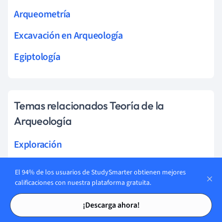
Arqueometría
Excavación en Arqueología
Egiptología
Temas relacionados Teoría de la
Arqueología
Exploración
Paleoambiente
El 94% de los usuarios de StudySmarter obtienen mejores
calificaciones con nuestra plataforma gratuita.
Arqueología Bíblica
Tarjetas de estudio
Tarjetas de estudio
¡Descarga ahora!
Arqueología Egipcia