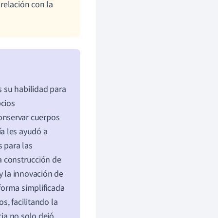
a relación con la
s su habilidad para
pcios
onservar cuerpos
a les ayudó a
s para las
la construcción de
y la innovación de
 forma simplificada
s, facilitando la
cia no solo dejó