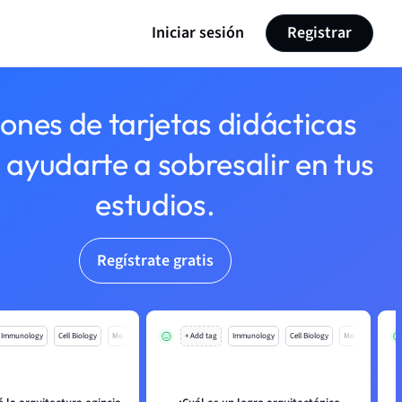
Iniciar sesión
Registrar
lones de tarjetas didácticas
 ayudarte a sobresalir en tus
estudios.
Regístrate gratis
Immunology
Cell Biology
Mo
+ Add tag
Immunology
Cell Biology
Mo