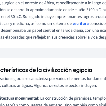
, surgida en el noreste de África, específicamente a lo largo del
ación se desarrolló aproximadamente desde el año 3100 a.C. h
en el 30 a.C. Su legado incluye impresionantes logros arquit
icas y medicina, así como un sistema de
escritura
conocido 
n desempeñaba un papel central en la vida diaria, con una rica
ias elaboradas que reflejaban sus creencias sobre la vida des
terísticas de la civilización egipcia
lización egipcia se caracteriza por varios elementos fundamen
s culturas antiguas. Algunos de estos aspectos incluyen:
itectura monumental:
La construcción de pirámides, templo
olo servían como lugares de entierro, sino también como sím