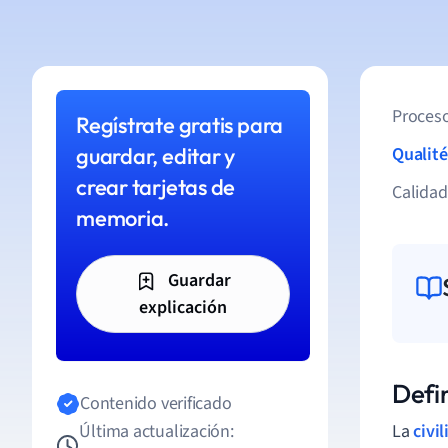
Proceso
Regístrate gratis para
guardar, editar y
Qualité
crear tarjetas de
Calida
memoria.
Guardar
explicación
Defin
Contenido verificado
Última actualización:
La
civi