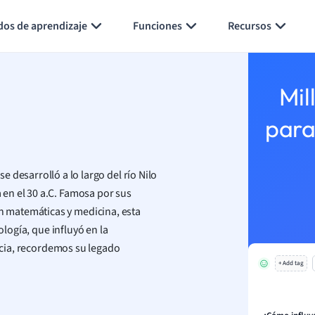
Generar tarjetas de aprendizaje
Resumir página
dos de aprendizaje
Funciones
Recursos
Mil
para
se desarrolló a lo largo del río Nilo
en el 30 a.C. Famosa por sus
 matemáticas y medicina, esta
tología, que influyó en la
ipcia, recordemos su legado
+ Add tag