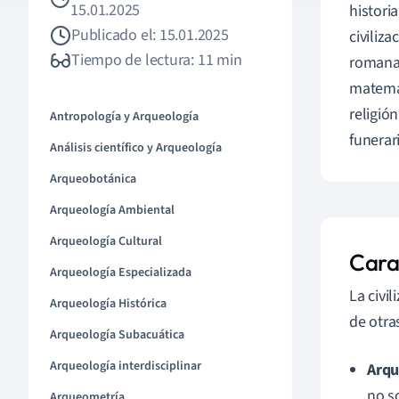
15.01.2025
historia
Publicado el: 15.01.2025
civiliz
Tiempo de lectura: 11 min
romana 
matemát
religió
Antropología y Arqueología
funerar
Análisis científico y Arqueología
Arqueobotánica
Arqueología Ambiental
Arqueología Cultural
Carac
Arqueología Especializada
La civi
Arqueología Histórica
de otra
Arqueología Subacuática
Arqueología interdisciplinar
Arqu
no s
Arqueometría