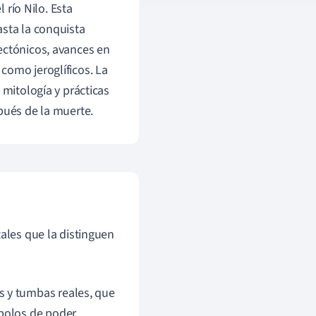
 río Nilo. Esta
asta la conquista
ectónicos, avances en
como jeroglíficos. La
 mitología y prácticas
pués de la muerte.
tales que la distinguen
s y tumbas reales, que
bolos de poder.