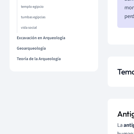
monu
templo egipcio
perd
tumbas egipcias
vida social
Excavación en Arqueología
Geoarqueología
Teoría de la Arqueología
Temas
Antig
La
anti
humana.