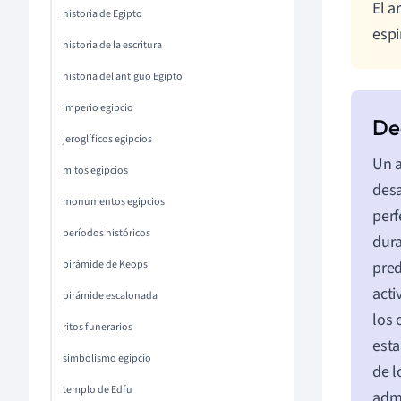
El a
historia de Egipto
espi
historia de la escritura
historia del antiguo Egipto
imperio egipcio
jeroglíficos egipcios
Un a
mitos egipcios
desa
monumentos egipcios
perf
períodos históricos
dura
pirámide de Keops
pred
acti
pirámide escalonada
los 
ritos funerarios
esta
simbolismo egipcio
de l
templo de Edfu
admi