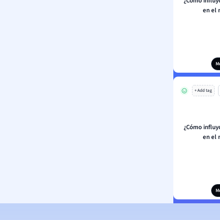
¿Cómo influyó
en el
M
+ Add tag
¿Cómo influyó
en el
M