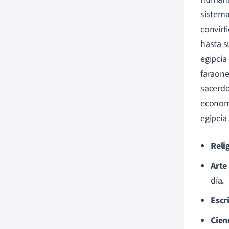
sistema
convirt
hasta s
egipcia
faraone
sacerdo
economí
egipcia
Reli
Arte
día.
Escr
Cien