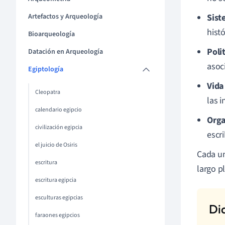
Artefactos y Arqueología
Sist
histó
Bioarqueología
Poli
Datación en Arqueología
asoc
Egiptología
Vida
Cleopatra
las i
calendario egipcio
Orga
civilización egipcia
escr
el juicio de Osiris
Cada un
escritura
largo pl
escritura egipcia
esculturas egipcias
faraones egipcios