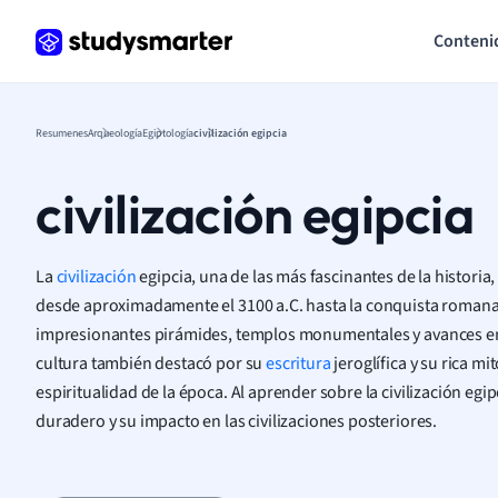
Conteni
Resumenes
Arqueología
Egiptología
civilización egipcia
civilización egipcia
La
civilización
egipcia, una de las más fascinantes de la historia, 
desde aproximadamente el 3100 a.C. hasta la conquista romana 
impresionantes pirámides, templos monumentales y avances en
cultura también destacó por su
escritura
jeroglífica y su rica mi
espiritualidad de la época. Al aprender sobre la civilización eg
duradero y su impacto en las civilizaciones posteriores.