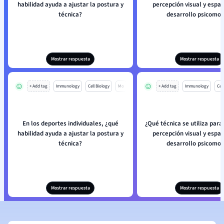
habilidad ayuda a ajustar la postura y
percepción visual y espac
técnica?
desarrollo psicomot
Mostrar respuesta
Mostrar respuesta
+ Add tag
Immunology
Cell Biology
Mo
+ Add tag
Immunology
Cell
En los deportes individuales, ¿qué
¿Qué técnica se utiliza para
habilidad ayuda a ajustar la postura y
percepción visual y espac
técnica?
desarrollo psicomot
Mostrar respuesta
Mostrar respuesta