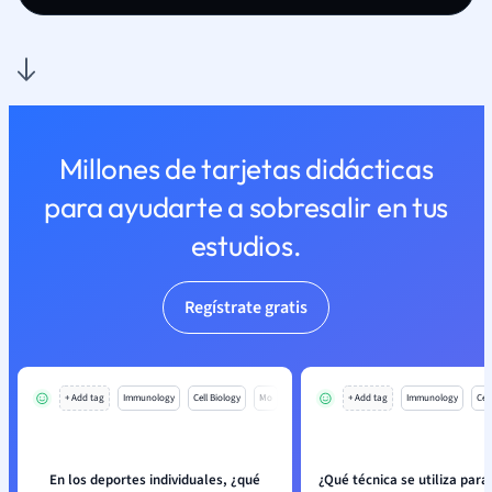
Millones de tarjetas didácticas
para ayudarte a sobresalir en tus
estudios.
Regístrate gratis
+ Add tag
Immunology
Cell Biology
Mo
+ Add tag
Immunology
Cell
En los deportes individuales, ¿qué
¿Qué técnica se utiliza para