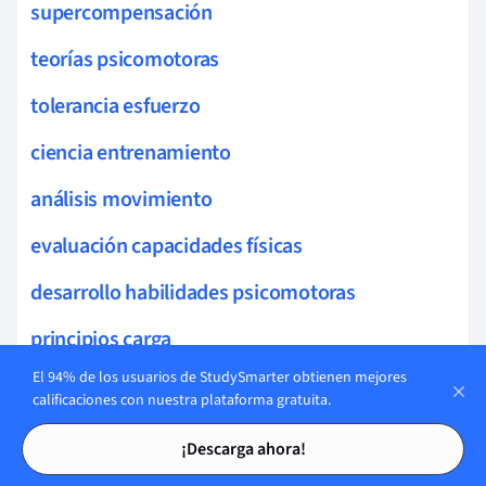
supercompensación
teorías psicomotoras
tolerancia esfuerzo
ciencia entrenamiento
análisis movimiento
evaluación capacidades físicas
desarrollo habilidades psicomotoras
principios carga
El 94% de los usuarios de StudySmarter obtienen mejores
entrenamiento fuerza
calificaciones con nuestra plataforma gratuita.
Tarjetas de estudio
Tarjetas de estudio
¡Descarga ahora!