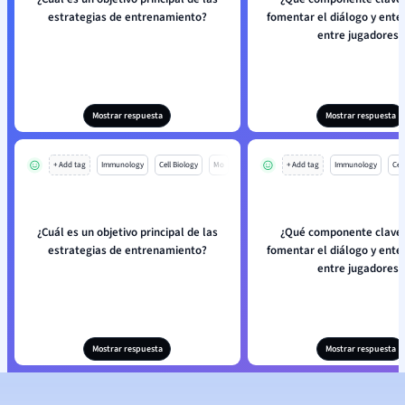
estrategias de entrenamiento?
fomentar el diálogo y ent
entre jugadores?
Mostrar respuesta
Mostrar respuesta
+ Add tag
Immunology
Cell Biology
Mo
+ Add tag
Immunology
Cell
¿Cuál es un objetivo principal de las
¿Qué componente clave 
estrategias de entrenamiento?
fomentar el diálogo y ent
entre jugadores?
Mostrar respuesta
Mostrar respuesta