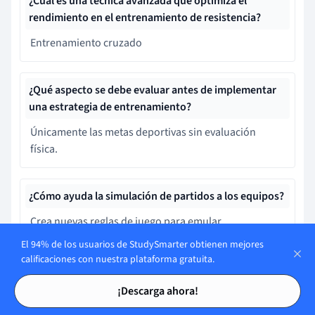
¿Cuál es una técnica avanzada que optimiza el
rendimiento en el entrenamiento de resistencia?
Entrenamiento cruzado
¿Qué aspecto se debe evaluar antes de implementar
una estrategia de entrenamiento?
Únicamente las metas deportivas sin evaluación
física.
¿Cómo ayuda la simulación de partidos a los equipos?
Crea nuevas reglas de juego para emular
innovaciones futuras.
El 94% de los usuarios de StudySmarter obtienen mejores
calificaciones con nuestra plataforma gratuita.
Tarjetas de estudio
Tarjetas de estudio
¿Qué beneficio ofrece un programa de entrenamiento
¡Descarga ahora!
equilibrado?