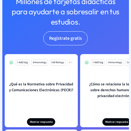
Millones de tarjetas didácticas
para ayudarte a sobresalir en tus
estudios.
Regístrate gratis
+ Add tag
Immunology
Cell Biology
Mo
+ Add tag
Immunology
Cell
¿Qué es la Normativa sobre Privacidad
¿Cómo se relaciona la leg
y Comunicaciones Electrónicas (PECR)?
sobre derechos humanos
privacidad electróni
Mostrar respuesta
Mostrar respuesta