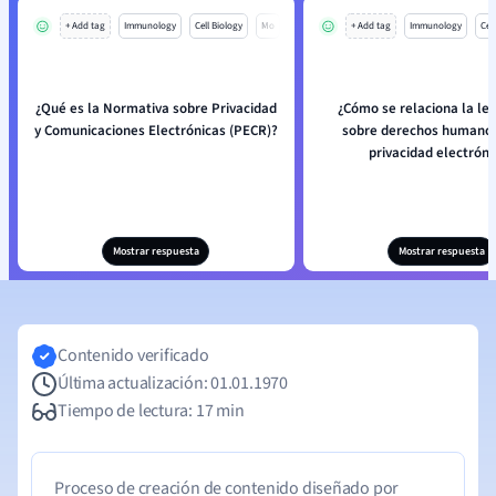
+ Add tag
Immunology
Cell Biology
Mo
+ Add tag
Immunology
Cell
¿Qué es la Normativa sobre Privacidad
¿Cómo se relaciona la leg
y Comunicaciones Electrónicas (PECR)?
sobre derechos humanos
privacidad electróni
Mostrar respuesta
Mostrar respuesta
Contenido verificado
Última actualización: 01.01.1970
Tiempo de lectura: 17 min
Proceso de creación de contenido diseñado por