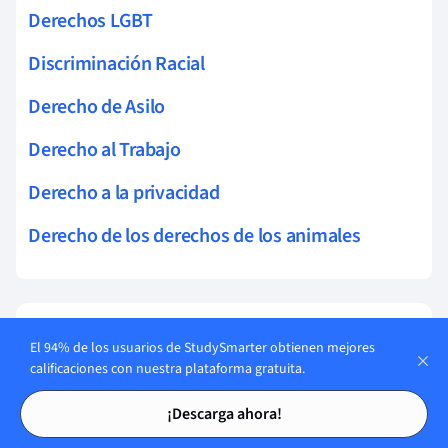
Derechos LGBT
Discriminación Racial
Derecho de Asilo
Derecho al Trabajo
Derecho a la privacidad
Derecho de los derechos de los animales
Tarjetas en Derechos
12
El 94% de los usuarios de StudySmarter obtienen mejores
LGBT
calificaciones con nuestra plataforma gratuita.
Tarjetas de estudio
Tarjetas de estudio
Empieza a aprender
¡Descarga ahora!