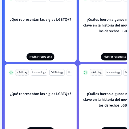
¿Qué representan las siglas LGBTQ+?
¿Cuáles fueron algunos 
clave en la historia del mov
los derechos LGBT
Mostrar respuesta
Mostrar respuesta
+ Add tag
Immunology
Cell Biology
Mo
+ Add tag
Immunology
Cell
¿Qué representan las siglas LGBTQ+?
¿Cuáles fueron algunos 
clave en la historia del mov
los derechos LGBT