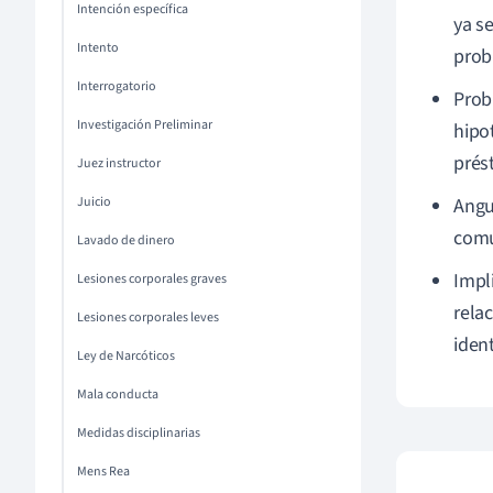
Intención específica
ya s
Intento
prob
Interrogatorio
Prob
Investigación Preliminar
hipo
prés
Juez instructor
Juicio
Angu
comu
Lavado de dinero
Impl
Lesiones corporales graves
rela
Lesiones corporales leves
iden
Ley de Narcóticos
Mala conducta
Medidas disciplinarias
Mens Rea