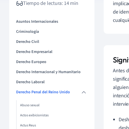
Tiempo de lectura: 14 min
implica
de iden
cualqui
Asuntos Internacionales
Criminología
Derecho Civil
Derecho Empresarial
Signi
Derecho Europeo
Antes d
Derecho Internacional y Humanitario
signifi
Derecho Laboral
alguien
Derecho Penal del Reino Unido
intenci
intervi
Abuso sexual
Actos exibicionistas
Desh
Actus Reus
desh