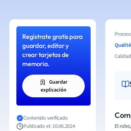
Proceso
Regístrate gratis para
guardar, editar y
Qualité
crear tarjetas de
Calida
memoria.
Guardar
explicación
Comp
Contenido verificado
Publicado el: 10.06.2024
El robo