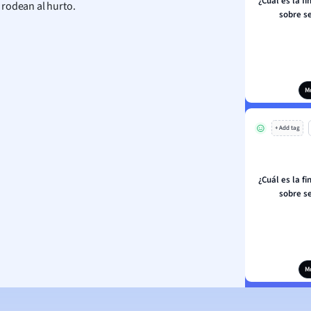
¿Cuál es la fi
 rodean al hurto.
sobre s
M
+ Add tag
¿Cuál es la fi
sobre s
M