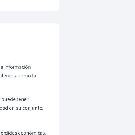
 la información
dulentos, como la
.
y puede tener
edad en su conjunto.
pérdidas económicas,