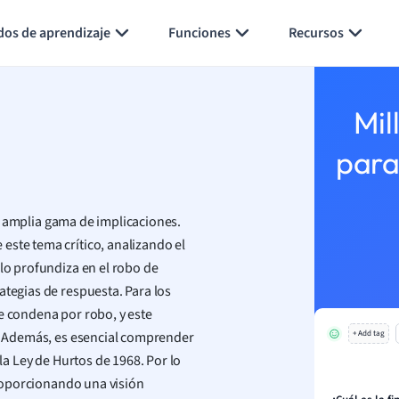
Generar tarjetas de aprendizaje
Resumir página
dos de aprendizaje
Funciones
Recursos
Mil
para
 amplia gama de implicaciones.
este tema crítico, analizando el
ulo profundiza en el robo de
ategias de respuesta. Para los
e condena por robo, y este
s. Además, es esencial comprender
+ Add tag
 la Ley de Hurtos de 1968. Por lo
 proporcionando una visión