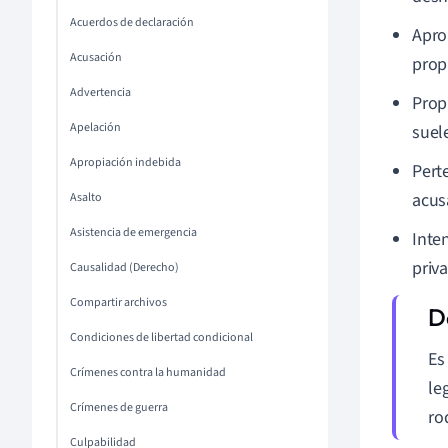
Acuerdos de declaración
Apro
Acusación
prop
Advertencia
Prop
Apelación
suele
Apropiación indebida
Pert
acus
Asalto
Asistencia de emergencia
Inte
priv
Causalidad (Derecho)
Compartir archivos
Condiciones de libertad condicional
Es
Crímenes contra la humanidad
le
Crímenes de guerra
ro
Culpabilidad