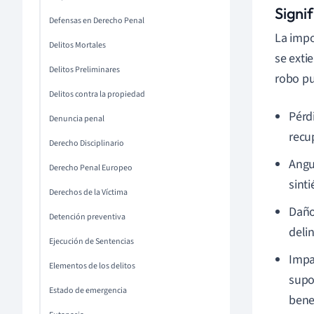
Signif
Defensas en Derecho Penal
La impo
Delitos Mortales
se exti
Delitos Preliminares
robo pu
Delitos contra la propiedad
Pérd
Denuncia penal
recu
Derecho Disciplinario
Angu
Derecho Penal Europeo
sint
Derechos de la Víctima
Daño
Detención preventiva
deli
Ejecución de Sentencias
Impa
Elementos de los delitos
supo
Estado de emergencia
benef