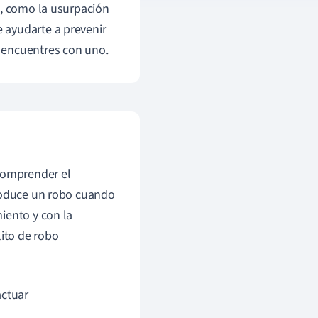
s, como la usurpación
 ayudarte a prevenir
 encuentres con uno.
 comprender el
produce un robo cuando
iento y con la
lito de robo
actuar