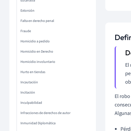
Eutanasia
Extorsión
Falta en derecho penal
Fraude
Defi
Homicidio a pedido
Homicidio en Derecho
Homicidio involuntario
El
Hurto en tiendas
pe
ob
Incautación
Incitación
El robo
Inculpabilidad
consecu
Algunas
Infracciones de derechos de autor
Inmunidad Diplomática
Pérd