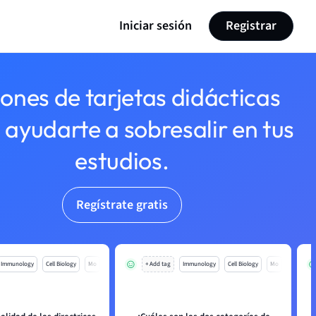
Iniciar sesión
Registrar
lones de tarjetas didácticas
 ayudarte a sobresalir en tus
estudios.
Regístrate gratis
Immunology
Cell Biology
Mo
+ Add tag
Immunology
Cell Biology
Mo