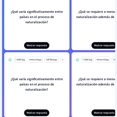
¿Qué varía significativamente entre
¿Qué se requiere a menud
países en el proceso de
naturalización además de r
naturalización?
Mostrar respuesta
Mostrar respuesta
+ Add tag
Immunology
Cell Biology
Mo
+ Add tag
Immunology
Cell
¿Qué varía significativamente entre
¿Qué se requiere a menud
países en el proceso de
naturalización además de r
naturalización?
Mostrar respuesta
Mostrar respuesta