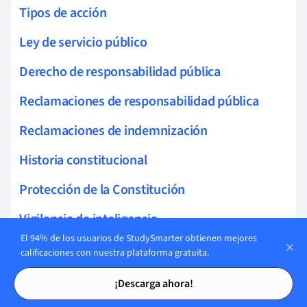
Tipos de acción
Ley de servicio público
Derecho de responsabilidad pública
Reclamaciones de responsabilidad pública
Reclamaciones de indemnización
Historia constitucional
Protección de la Constitución
Vigilancia de inteligencia
El 94% de los usuarios de StudySmarter obtienen mejores
Errores discrecionales
calificaciones con nuestra plataforma gratuita.
Tarjetas de estudio
Tarjetas de estudio
Abuso de discreción
¡Descarga ahora!