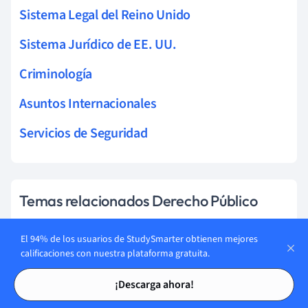
Sistema Legal del Reino Unido
Sistema Jurídico de EE. UU.
Criminología
Asuntos Internacionales
Servicios de Seguridad
Temas relacionados Derecho Público
Poder legislativo
El 94% de los usuarios de StudySmarter obtienen mejores
calificaciones con nuestra plataforma gratuita.
Poder administrativo
Tarjetas de estudio
Tarjetas de estudio
¡Descarga ahora!
Poder judicial