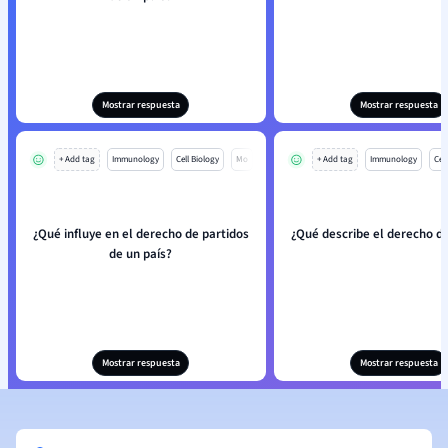
Mostrar respuesta
Mostrar respuesta
+ Add tag
Immunology
Cell Biology
Mo
+ Add tag
Immunology
Cell
¿Qué influye en el derecho de partidos
¿Qué describe el derecho de
de un país?
Mostrar respuesta
Mostrar respuesta