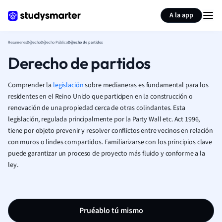
Generar tarjetas de aprendizaje
Resumir página
A la app
Resumenes
Derecho
Derecho Público
Derecho de partidos
Derecho de partidos
Comprender la
legislación
sobre medianeras es fundamental para los
residentes en el Reino Unido que participen en la construcción o
renovación de una propiedad cerca de otras colindantes. Esta
legislación, regulada principalmente por la Party Wall etc. Act 1996,
tiene por objeto prevenir y resolver conflictos entre vecinos en relación
con muros o lindes compartidos. Familiarizarse con los principios clave
puede garantizar un proceso de proyecto más fluido y conforme a la
ley.
Pruéablo tú mismo