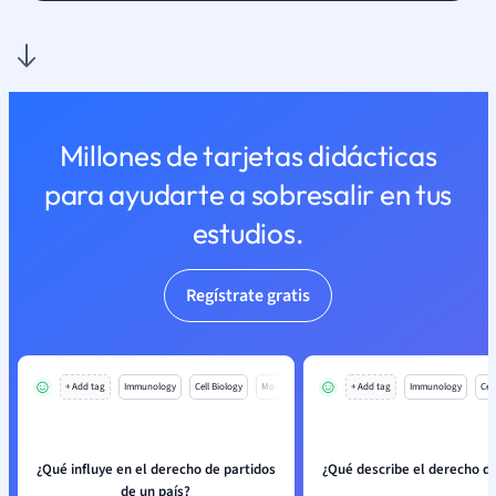
Millones de tarjetas didácticas
para ayudarte a sobresalir en tus
estudios.
Regístrate gratis
+ Add tag
Immunology
Cell Biology
Mo
+ Add tag
Immunology
Cell
¿Qué influye en el derecho de partidos
¿Qué describe el derecho de
de un país?