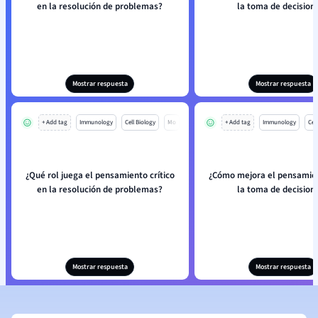
en la resolución de problemas?
la toma de decision
Mostrar respuesta
Mostrar respuesta
+ Add tag
Immunology
Cell Biology
Mo
+ Add tag
Immunology
Cell
¿Qué rol juega el pensamiento crítico
¿Cómo mejora el pensamien
en la resolución de problemas?
la toma de decision
Mostrar respuesta
Mostrar respuesta