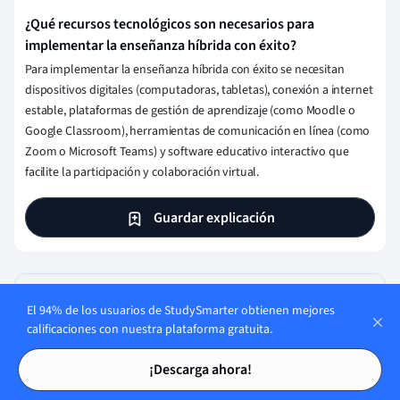
¿Qué recursos tecnológicos son necesarios para
implementar la enseñanza híbrida con éxito?
Para implementar la enseñanza híbrida con éxito se necesitan
dispositivos digitales (computadoras, tabletas), conexión a internet
estable, plataformas de gestión de aprendizaje (como Moodle o
Google Classroom), herramientas de comunicación en línea (como
Zoom o Microsoft Teams) y software educativo interactivo que
facilite la participación y colaboración virtual.
Guardar explicación
Pon a prueba tus conocimientos
El 94% de los usuarios de StudySmarter obtienen mejores
con tarjetas de opción múltiple
calificaciones con nuestra plataforma gratuita.
Tarjetas de estudio
Tarjetas de estudio
¡Descarga ahora!