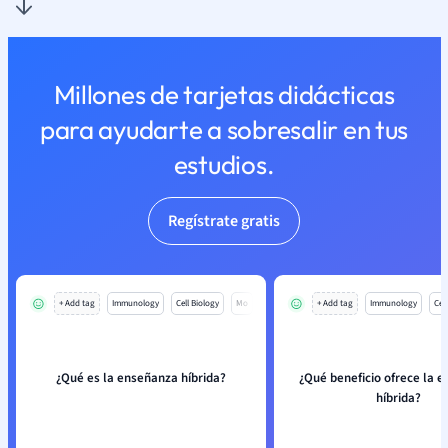
Millones de tarjetas didácticas
para ayudarte a sobresalir en tus
estudios.
Regístrate gratis
+ Add tag
Immunology
Cell Biology
Mo
+ Add tag
Immunology
Cell
¿Qué es la enseñanza híbrida?
¿Qué beneficio ofrece la 
híbrida?