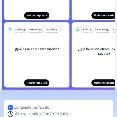
Mostrar respuesta
Mostrar respuesta
+ Add tag
Immunology
Cell Biology
Mo
+ Add tag
Immunology
Cell
¿Qué es la enseñanza híbrida?
¿Qué beneficio ofrece la 
híbrida?
Mostrar respuesta
Mostrar respuesta
Contenido verificado
Última actualización: 19.09.2024