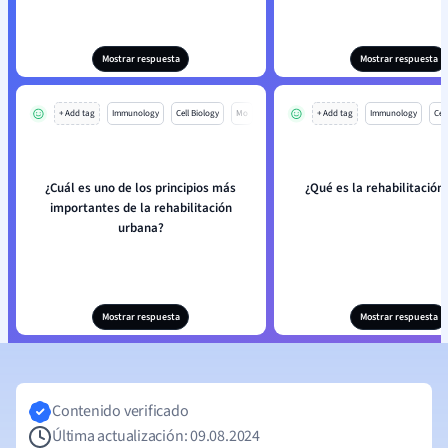
Mostrar respuesta
Mostrar respuesta
+ Add tag
Immunology
Cell Biology
Mo
+ Add tag
Immunology
Cell
¿Cuál es uno de los principios más
¿Qué es la rehabilitación
importantes de la rehabilitación
urbana?
Mostrar respuesta
Mostrar respuesta
Contenido verificado
Última actualización: 09.08.2024