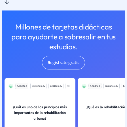
Millones de tarjetas didácticas
para ayudarte a sobresalir en tus
estudios.
Regístrate gratis
+ Add tag
Immunology
Cell Biology
Mo
+ Add tag
Immunology
Cell
¿Cuál es uno de los principios más
¿Qué es la rehabilitación
importantes de la rehabilitación
urbana?