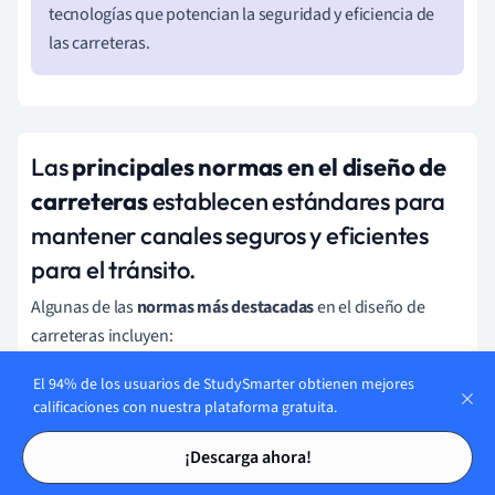
tecnologías que potencian la seguridad y eficiencia de
las carreteras.
Las
principales normas en el diseño de
carreteras
establecen estándares para
mantener canales seguros y eficientes
para el tránsito.
Algunas de las
normas más destacadas
en el diseño de
carreteras incluyen:
Normas geométricas:
Dictan la alineación, curvatura y
El 94% de los usuarios de StudySmarter obtienen mejores
calificaciones con nuestra plataforma gratuita.
diseño de las intersecciones para asegurar visibilidad y
Tarjetas de estudio
Tarjetas de estudio
seguridad.
¡Descarga ahora!
Normas de pavimento:
Estipulan los materiales y