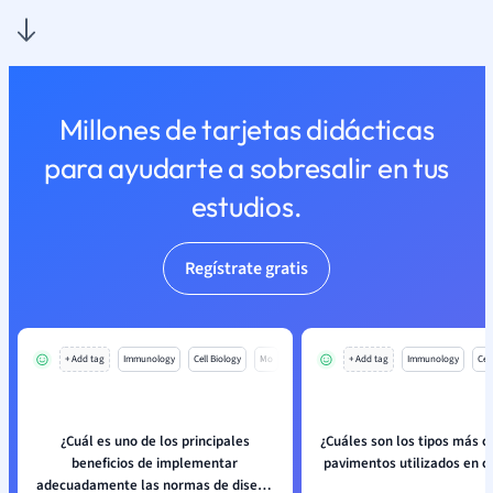
Millones de tarjetas didácticas
para ayudarte a sobresalir en tus
estudios.
Regístrate gratis
+ Add tag
Immunology
Cell Biology
Mo
+ Add tag
Immunology
Cell
¿Cuál es uno de los principales
¿Cuáles son los tipos más 
beneficios de implementar
pavimentos utilizados en c
adecuadamente las normas de diseño