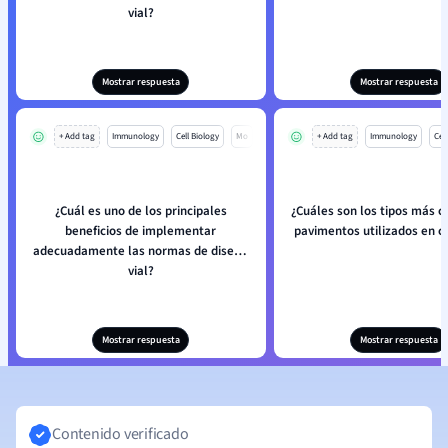
vial?
Mostrar respuesta
Mostrar respuesta
+ Add tag
Immunology
Cell Biology
Mo
+ Add tag
Immunology
Cell
¿Cuál es uno de los principales
¿Cuáles son los tipos más 
beneficios de implementar
pavimentos utilizados en c
adecuadamente las normas de diseño
vial?
Mostrar respuesta
Mostrar respuesta
Contenido verificado