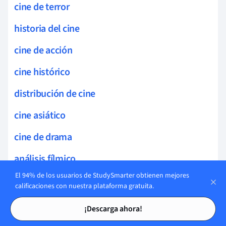
cine de terror
historia del cine
cine de acción
cine histórico
distribución de cine
cine asiático
cine de drama
análisis fílmico
El 94% de los usuarios de StudySmarter obtienen mejores
cine de guerra
calificaciones con nuestra plataforma gratuita.
Tarjetas de estudio
Tarjetas de estudio
cine y música
¡Descarga ahora!
cine de comedia