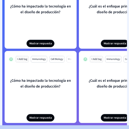
¿Cómo ha impactado la tecnología en
¿Cuál es el enfoque princ
el diseño de producción?
diseño de producci
Mostrar respuesta
Mostrar respuesta
+ Add tag
Immunology
Cell Biology
Mo
+ Add tag
Immunology
Cell
¿Cómo ha impactado la tecnología en
¿Cuál es el enfoque princ
el diseño de producción?
diseño de producci
Mostrar respuesta
Mostrar respuesta