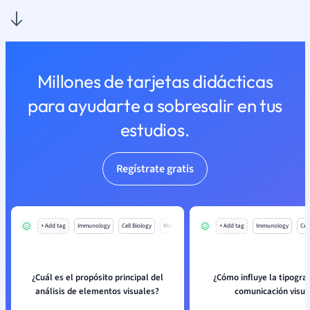
Millones de tarjetas didácticas
para ayudarte a sobresalir en tus
estudios.
Regístrate gratis
+ Add tag
Immunology
Cell Biology
Mo
+ Add tag
Immunology
Cell
¿Cuál es el propósito principal del
¿Cómo influye la tipograf
análisis de elementos visuales?
comunicación visua