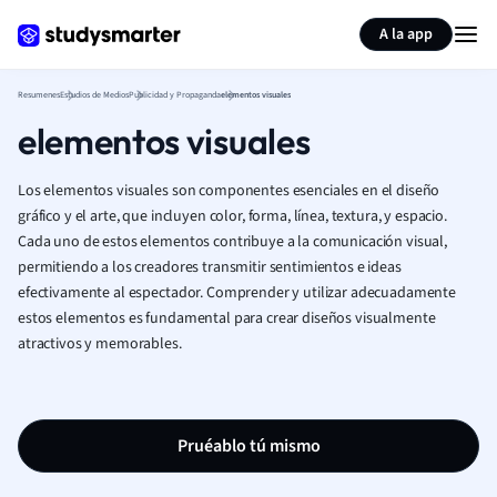
Generar tarjetas de aprendizaje
Resumir página
A la app
Resumenes
Estudios de Medios
Publicidad y Propaganda
elementos visuales
elementos visuales
Los elementos visuales son componentes esenciales en el diseño
gráfico y el arte, que incluyen color, forma, línea, textura, y espacio.
Cada uno de estos elementos contribuye a la comunicación visual,
permitiendo a los creadores transmitir sentimientos e ideas
efectivamente al espectador. Comprender y utilizar adecuadamente
estos elementos es fundamental para crear diseños visualmente
atractivos y memorables.
Pruéablo tú mismo