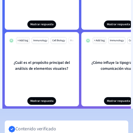
Mostrar respuesta
Mostrar respuesta
+ Add tag
Immunology
Cell Biology
Mo
+ Add tag
Immunology
Cell
¿Cuál es el propósito principal del
¿Cómo influye la tipograf
análisis de elementos visuales?
comunicación visua
Mostrar respuesta
Mostrar respuesta
Contenido verificado