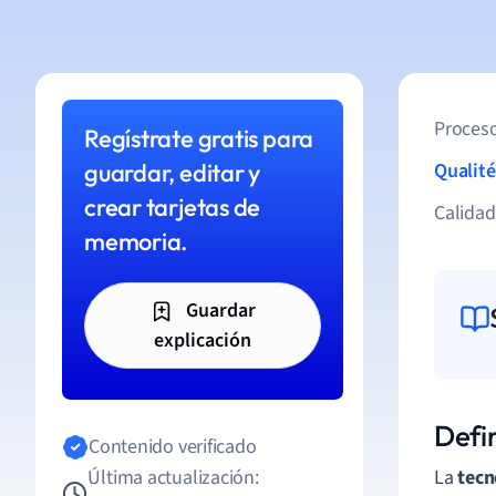
Proceso
Regístrate gratis para
guardar, editar y
Qualité
crear tarjetas de
Calida
memoria.
Guardar
explicación
Defi
Contenido verificado
Última actualización:
La
tecn