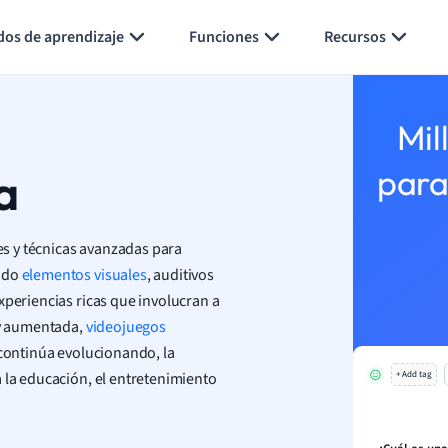
Generar tarjetas de aprendizaje
Resumir página
dos de aprendizaje
Funciones
Recursos
Mil
a
para
les y técnicas avanzadas para
ando
elementos visuales
, auditivos
xperiencias ricas que involucran a
 y aumentada,
videojuegos
 continúa evolucionando, la
la educación, el entretenimiento
+ Add tag