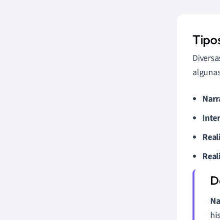
Tipo
Diversa
algunas
Narr
Inte
Real
Real
Na
hi