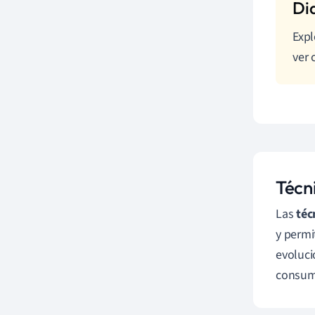
Expl
ver 
Técn
Las
téc
y permi
evoluci
consum