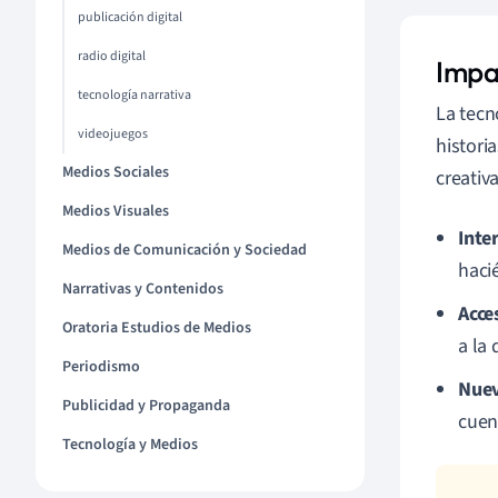
publicación digital
radio digital
Impa
tecnología narrativa
La tecn
videojuegos
histori
Medios Sociales
creativ
Medios Visuales
Inte
Medios de Comunicación y Sociedad
haci
Narrativas y Contenidos
Acce
Oratoria Estudios de Medios
a la 
Periodismo
Nuev
Publicidad y Propaganda
cuen
Tecnología y Medios