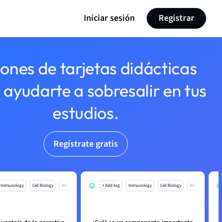
Iniciar sesión
Registrar
lones de tarjetas didácticas
 ayudarte a sobresalir en tus
estudios.
Regístrate gratis
Immunology
Cell Biology
Mo
+ Add tag
Immunology
Cell Biology
Mo