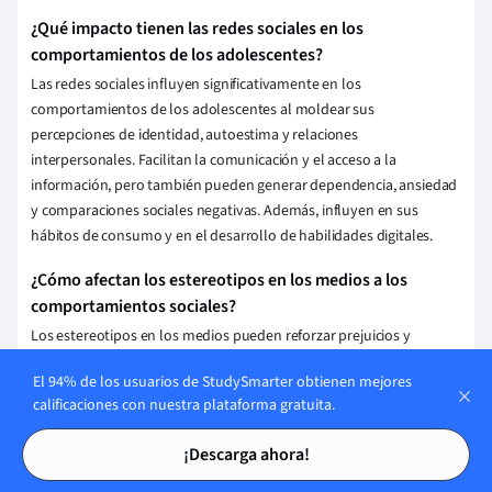
¿Qué impacto tienen las redes sociales en los
comportamientos de los adolescentes?
Las redes sociales influyen significativamente en los
comportamientos de los adolescentes al moldear sus
percepciones de identidad, autoestima y relaciones
interpersonales. Facilitan la comunicación y el acceso a la
información, pero también pueden generar dependencia, ansiedad
y comparaciones sociales negativas. Además, influyen en sus
hábitos de consumo y en el desarrollo de habilidades digitales.
¿Cómo afectan los estereotipos en los medios a los
comportamientos sociales?
Los estereotipos en los medios pueden reforzar prejuicios y
normas culturales, influenciando actitudes y comportamientos
El 94% de los usuarios de StudySmarter obtienen mejores
sociales. Al representar de manera repetitiva e inexacta a ciertos
calificaciones con nuestra plataforma gratuita.
grupos, pueden moldear percepciones y expectativas,
Tarjetas de estudio
Tarjetas de estudio
contribuyendo a la discriminación y perpetuación de
¡Descarga ahora!
desigualdades en la sociedad.