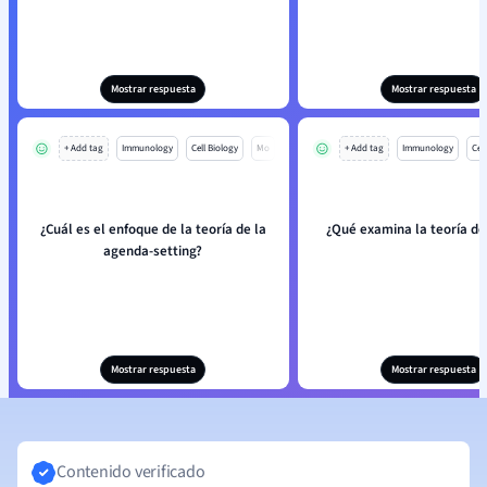
Mostrar respuesta
Mostrar respuesta
+ Add tag
Immunology
Cell Biology
Mo
+ Add tag
Immunology
Cell
¿Cuál es el enfoque de la teoría de la
¿Qué examina la teoría del
agenda-setting?
Mostrar respuesta
Mostrar respuesta
Contenido verificado