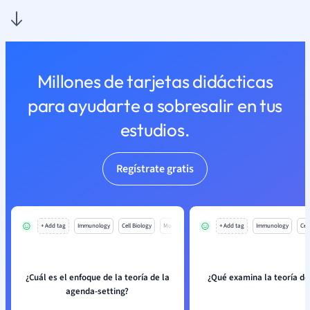
Millones de tarjetas didácticas
para ayudarte a sobresalir en tus
estudios.
Regístrate gratis
+ Add tag
Immunology
Cell Biology
Mo
+ Add tag
Immunology
Cell
¿Cuál es el enfoque de la teoría de la
¿Qué examina la teoría del
agenda-setting?