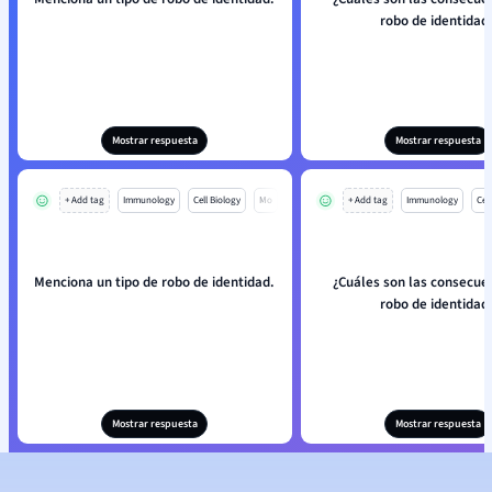
robo de identidad
Mostrar respuesta
Mostrar respuesta
+ Add tag
Immunology
Cell Biology
Mo
+ Add tag
Immunology
Cell
Menciona un tipo de robo de identidad.
¿Cuáles son las consecuen
robo de identidad
Mostrar respuesta
Mostrar respuesta