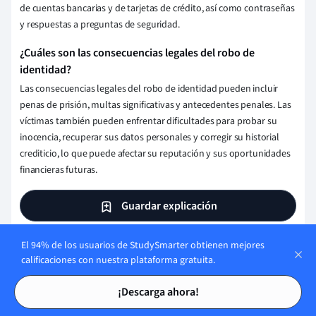
de cuentas bancarias y de tarjetas de crédito, así como contraseñas
y respuestas a preguntas de seguridad.
¿Cuáles son las consecuencias legales del robo de
identidad?
Las consecuencias legales del robo de identidad pueden incluir
penas de prisión, multas significativas y antecedentes penales. Las
víctimas también pueden enfrentar dificultades para probar su
inocencia, recuperar sus datos personales y corregir su historial
crediticio, lo que puede afectar su reputación y sus oportunidades
financieras futuras.
Guardar explicación
El 94% de los usuarios de StudySmarter obtienen mejores
calificaciones con nuestra plataforma gratuita.
Pon a prueba tus conocimientos
Tarjetas de estudio
Tarjetas de estudio
con tarjetas de opción múltiple
¡Descarga ahora!