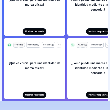
marca eficaz?
identidad mediante el m
sensorial?
Mostrar respuesta
Mostrar respuesta
+ Add tag
Immunology
Cell Biology
Mo
+ Add tag
Immunology
Cell
¿Qué es crucial para una identidad de
¿Cómo puede una marca enr
marca eficaz?
identidad mediante el m
sensorial?
Mostrar respuesta
Mostrar respuesta