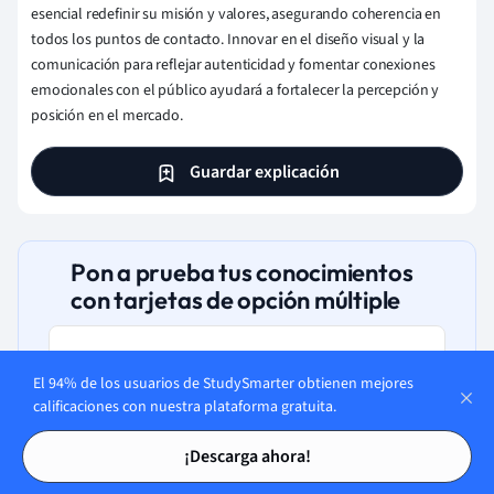
esencial redefinir su misión y valores, asegurando coherencia en
todos los puntos de contacto. Innovar en el diseño visual y la
comunicación para reflejar autenticidad y fomentar conexiones
emocionales con el público ayudará a fortalecer la percepción y
posición en el mercado.
Guardar explicación
Pon a prueba tus conocimientos
con tarjetas de opción múltiple
El 94% de los usuarios de StudySmarter obtienen mejores
calificaciones con nuestra plataforma gratuita.
¿Qué es crucial para una identidad
Tarjetas de estudio
Tarjetas de estudio
de marca eficaz?
¡Descarga ahora!