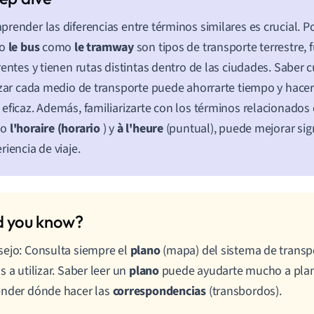
render las diferencias entre términos similares es crucial. 
to
le bus
como
le tramway
son tipos de transporte terrestre,
rentes y tienen rutas distintas dentro de las ciudades. Saber
izar cada medio de transporte puede ahorrarte tiempo y hacer 
eficaz. Además, familiarizarte con los términos relacionados 
mo
l'horaire (horario
) y
à l'heure
(puntual), puede mejorar sig
riencia de viaje.
ejo: Consulta siempre el
plano
(mapa) del sistema de transp
s a utilizar. Saber leer un
plano
puede ayudarte mucho a planif
ender dónde hacer las
correspondencias
(transbordos).