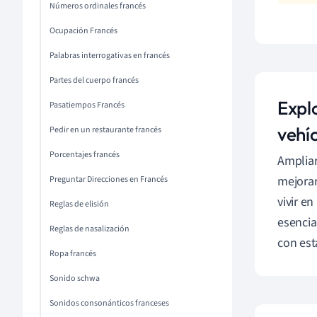
Números ordinales francés
Ocupación Francés
Palabras interrogativas en francés
Partes del cuerpo francés
Explo
Pasatiempos Francés
vehí
Pedir en un restaurante francés
Porcentajes francés
Ampliar
mejorar
Preguntar Direcciones en Francés
vivir e
Reglas de elisión
esencia
Reglas de nasalización
con est
Ropa francés
Sonido schwa
Sonidos consonánticos franceses