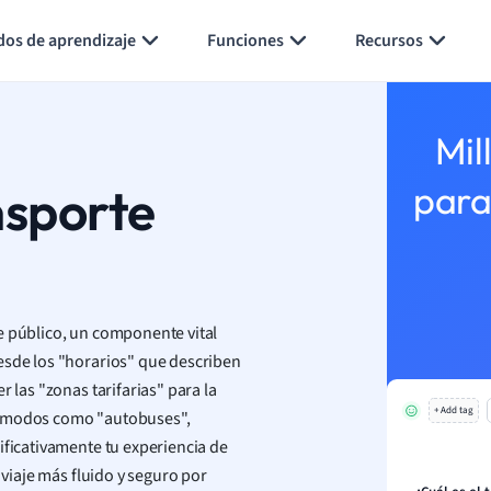
Generar tarjetas de aprendizaje
Resumir página
dos de aprendizaje
Funciones
Recursos
Mil
nsporte
para
e público, un componente vital
esde los "horarios" que describen
 las "zonas tarifarias" para la
+ Add tag
os modos como "autobuses",
ificativamente tu experiencia de
 viaje más fluido y seguro por