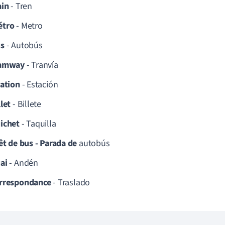
ain
- Tren
étro
- Metro
s
- Autobús
ramway
- Tranvía
tation
- Estación
llet
- Billete
ichet
- Taquilla
rêt de bus - Parada de
autobús
ai
- Andén
rrespondance
- Traslado