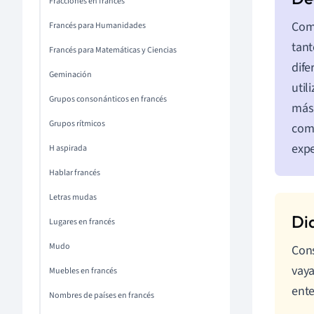
Fracciones en francés
Comp
Francés para Humanidades
tan
Francés para Matemáticas y Ciencias
dife
Geminación
util
Grupos consonánticos en francés
más 
Grupos rítmicos
co
expe
H aspirada
Hablar francés
Letras mudas
Lugares en francés
Mudo
Cons
vaya
Muebles en francés
ent
Nombres de países en francés