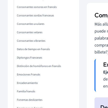
Consonantes sonoras en francés
Comp
Consonantes sordas francesas
Más all
Consonantes uvulares
puede m
Consonantes velares
palabra
Consonantes vibrantes
compra
Datos de tiempo en francés
billete
Diptongos Franceses
Distinción de homófonos en francés
Ej
Emociones Francés
de
Encadenamiento
en
Familia francés
Fonemas deslizantes