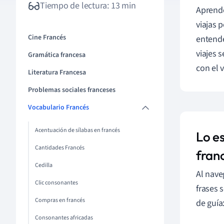
Tiempo de lectura: 13 min
Aprend
viajas 
Cine Francés
entende
viajes 
Gramática francesa
con el 
Literatura Francesa
Problemas sociales franceses
Vocabulario Francés
Acentuación de sílabas en francés
Lo es
Cantidades Francés
fran
Cedilla
Al nave
Clic consonantes
frases 
Compras en francés
de guía
Consonantes africadas