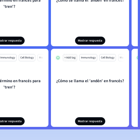
término en francés para
¿Cómo se llama el 'andén' en francés?
'tren'?
ostrar respuesta
Mostrar respuesta
Immunology
Cell Biology
Mo
+ Add tag
Immunology
Cell Biology
Mo
término en francés para
¿Cómo se llama el 'andén' en francés?
'tren'?
ostrar respuesta
Mostrar respuesta