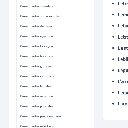
Le
tr
Consonantes alveolares
Le
m
Consonantes aproximantes
Le
bu
Consonantes dentales
Le
t
Consonantes eyectivas
Consonantes faríngeas
La s
Consonantes fricativas
Le
bi
Consonantes glotales
Le
gu
Consonantes implosivas
L'ar
Consonantes labiales
Le
qu
Consonantes oclusivas
La
co
Consonantes palatales
Consonantes postalveolares
Consonantes retroflejas