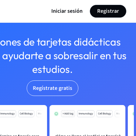
Iniciar sesión
Registrar
lones de tarjetas didácticas
 ayudarte a sobresalir en tus
estudios.
Regístrate gratis
Immunology
Cell Biology
Mo
+ Add tag
Immunology
Cell Biology
Mo