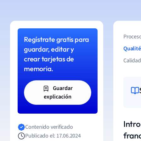
Proceso
Regístrate gratis para
guardar, editar y
Qualité
crear tarjetas de
Calida
memoria.
Guardar
explicación
Intro
Contenido verificado
fran
Publicado el: 17.06.2024