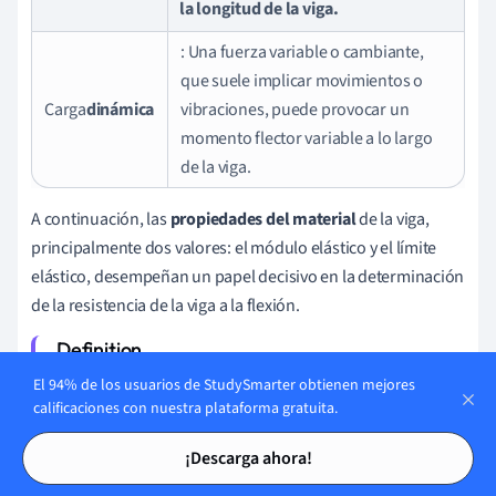
la longitud de la viga.
: Una fuerza variable o cambiante,
que suele implicar movimientos o
Carga
dinámica
vibraciones, puede provocar un
momento flector variable a lo largo
de la viga.
A continuación, las
propiedades del material
de la viga,
principalmente dos valores: el módulo elástico y el límite
elástico, desempeñan un papel decisivo en la determinación
de la resistencia de la viga a la flexión.
El módulo
elástico
, o módulo de Young, significa la
El 94% de los usuarios de StudySmarter obtienen mejores
calificaciones con nuestra plataforma gratuita.
capacidad de un material para deformarse bajo tensión
Tarjetas de estudio
Tarjetas de estudio
y volver a su forma original una vez eliminada la tensión.
¡Descarga ahora!
Un módulo elástico más alto corresponde a un material