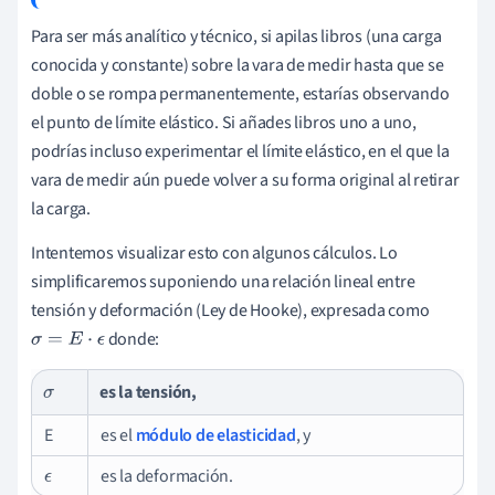
Para ser más analítico y técnico, si apilas libros (una carga
conocida y constante) sobre la vara de medir hasta que se
doble o se rompa permanentemente, estarías observando
el punto de límite elástico. Si añades libros uno a uno,
podrías incluso experimentar el límite elástico, en el que la
vara de medir aún puede volver a su forma original al retirar
la carga.
Intentemos visualizar esto con algunos cálculos. Lo
simplificaremos suponiendo una relación lineal entre
tensión y deformación (Ley de Hooke), expresada como
donde:
σ
=
E
⋅
ϵ
es la tensión,
σ
E
es el
módulo de elasticidad
, y
es la deformación.
ϵ