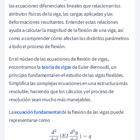
las ecuaciones diferenciales lineales que relacionan los
atributos físicos de la viga, las cargas aplicadas y las
deformaciones resultantes. Entender estas relaciones
ayuda a calcular la magnitud de la flexión de una viga, así
como a comprender cómo afectan los distintos parámetros
a todo el proceso de flexión.
En el núcleo de las ecuaciones de flexión de vigas,
encontramos la
teoría de vigas
de Euler-Bernoulli, un
principio fundamental en el estudio de las vigas flexibles.
Simplifica las complejas ecuaciones en una estructura más
resoluble, haciendo que los cálculos y el proceso de
resolución sean mucho más manejables.
La
ecuación fundamental
de la flexión de las vigas puede
representarse como
d
2
d
x
2
(
E
I
d
2
y
d
x
2
)
=
q