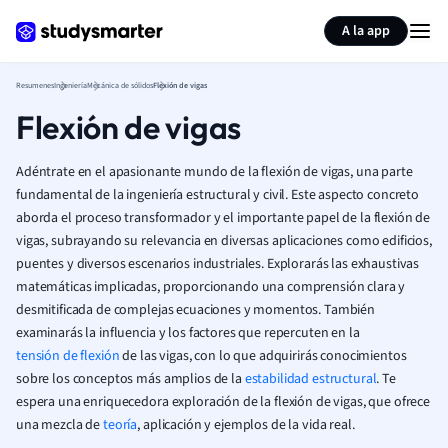
Generar tarjetas de aprendizaje
Resumir página
A la app
Resumenes
Ingeniería
Mecánica de sólidos
Flexión de vigas
Flexión de vigas
Adéntrate en el apasionante mundo de la flexión de vigas, una parte
fundamental de la ingeniería estructural y civil. Este aspecto concreto
aborda el proceso transformador y el importante papel de la flexión de
vigas, subrayando su relevancia en diversas aplicaciones como edificios,
puentes y diversos escenarios industriales. Explorarás las exhaustivas
matemáticas implicadas, proporcionando una comprensión clara y
desmitificada de complejas ecuaciones y momentos. También
examinarás la influencia y los factores que repercuten en la
tensión de flexión
de las vigas, con lo que adquirirás conocimientos
sobre los conceptos más amplios de la
estabilidad estructural
. Te
espera una enriquecedora exploración de la flexión de vigas, que ofrece
una mezcla de
teoría
, aplicación y ejemplos de la vida real.