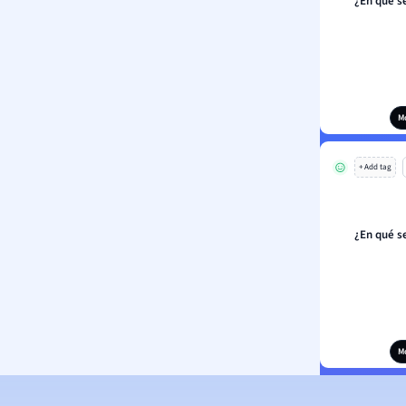
¿En qué se
M
+ Add tag
¿En qué se
M