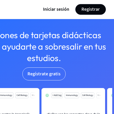
Iniciar sesión
Registrar
lones de tarjetas didácticas
 ayudarte a sobresalir en tus
estudios.
Regístrate gratis
Immunology
Cell Biology
Mo
+ Add tag
Immunology
Cell Biology
Mo