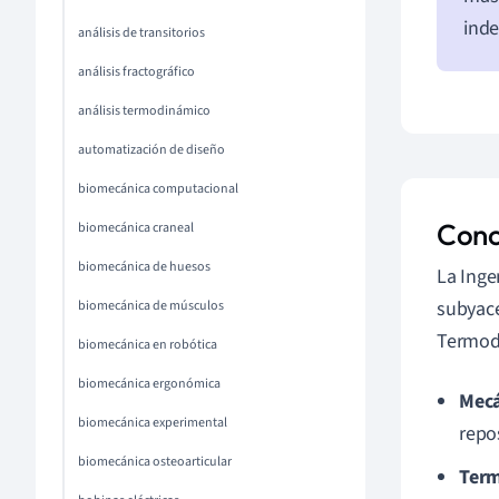
inde
análisis de transitorios
análisis fractográfico
análisis termodinámico
automatización de diseño
biomecánica computacional
Conc
biomecánica craneal
biomecánica de huesos
La Inge
subyace
biomecánica de músculos
Termod
biomecánica en robótica
biomecánica ergonómica
Mecá
biomecánica experimental
repo
biomecánica osteoarticular
Ter