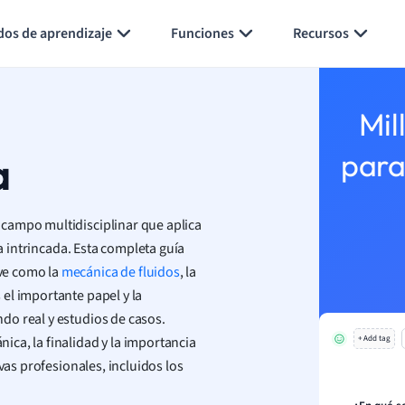
Generar tarjetas de aprendizaje
Resumir página
dos de aprendizaje
Funciones
Recursos
Mil
a
para
campo multidisciplinar que aplica
ia intrincada. Esta completa guía
ve como la
mecánica de fluidos
, la
 el importante papel y la
do real y estudios de casos.
ca, la finalidad y la importancia
+ Add tag
vas profesionales, incluidos los