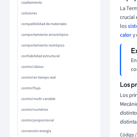
cizallamiento
La Term
colisiones
crucial
compatibilidad de materiales
los
sis
calor
y 
comportamiento anisotrópico
comportamiento isotrópico
confiabilidad estructural
En
control clásico
co
control en tiempo real
Los p
control flujo
Los pri
control multi-variable
Mecánic
control numérico
distint
control proporcional
distint
conversión energía
Código /