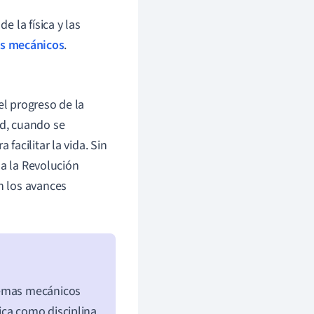
e la física y las
s mecánicos
.
el progreso de la
d, cuando se
acilitar la vida. Sin
 a la Revolución
en los avances
temas mecánicos
ica como disciplina