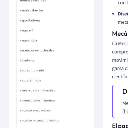
bobinas eléctricas
con l
canales abiertos
Dise
capacitadores
mecá
carga axil
Mecán
carga crítica
La Mecá
cerámicos estructurales
compren
movimie
ciberfísica
gama de
ciclo combinado
científi
ciclos térmicos
ciencia de los materiales
cinemática de máquinas
Me
circuitos electrónicos
(h
circuitos microcontrolados
El pa