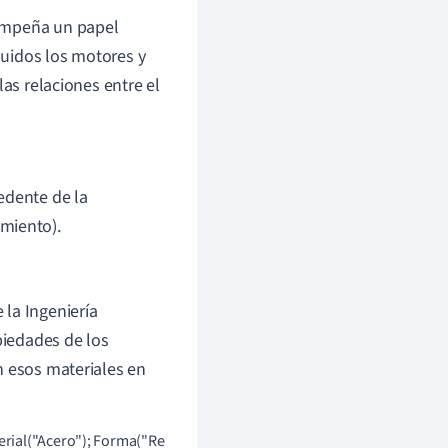
sempeña un papel
luidos los motores y
 las relaciones entre el
edente de la
miento).
la Ingeniería
piedades de los
n esos materiales en
rial("Acero"); Forma("Redondo"); Tamaño(10); Fuerza(100); }