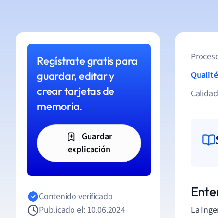
Proceso
Regístrate gratis para
guardar, editar y
Qualité
crear tarjetas de
Calida
memoria.
Guardar
explicación
Ente
Contenido verificado
Publicado el: 10.06.2024
La Inge