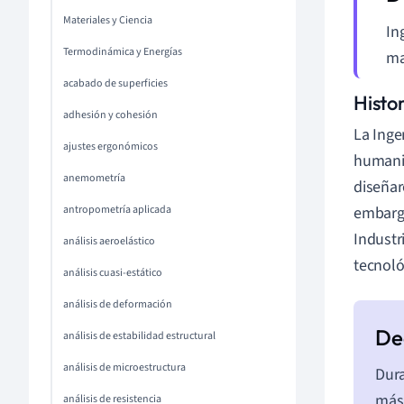
Materiales y Ciencia
In
Termodinámica y Energías
ma
acabado de superficies
Histo
adhesión y cohesión
La Inge
ajustes ergonómicos
humanid
anemometría
diseñar
antropometría aplicada
embargo
Industri
análisis aeroelástico
tecnoló
análisis cuasi-estático
análisis de deformación
análisis de estabilidad estructural
análisis de microestructura
Dura
más 
análisis de resistencia