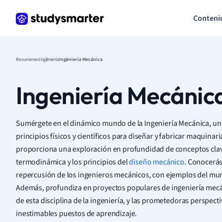
Conteni
Resumenes
Ingeniería
Ingeniería Mecánica
Ingeniería Mecánic
Sumérgete en el dinámico mundo de la Ingeniería Mecánica, un 
principios físicos y científicos para diseñar y fabricar maquinar
proporciona una exploración en profundidad de conceptos cla
termodinámica y los principios del
diseño mecánico
. Conocerás
repercusión de los ingenieros mecánicos, con ejemplos del mun
Además, profundiza en proyectos populares de ingeniería mecáni
de esta disciplina de la ingeniería, y las prometedoras perspecti
inestimables puestos de aprendizaje.