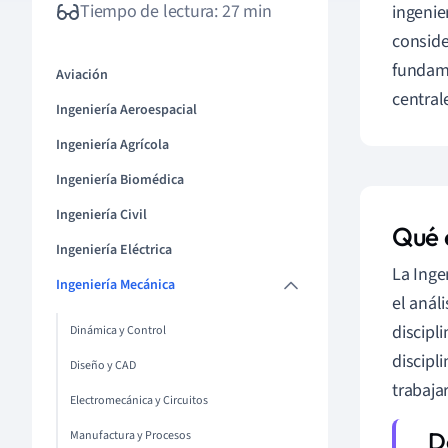
Tiempo de lectura: 27 min
ingenie
conside
fundame
Aviación
central
Ingeniería Aeroespacial
Ingeniería Agrícola
Ingeniería Biomédica
Ingeniería Civil
Qué 
Ingeniería Eléctrica
La Inge
Ingeniería Mecánica
el anál
discipl
Dinámica y Control
discipl
Diseño y CAD
trabajar
Electromecánica y Circuitos
Manufactura y Procesos