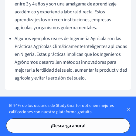
entre 3 y 4 años y son una amalgama de aprendizaje
académico y experiencia laboral directa. Estos
aprendizajes los ofrecen instituciones, empresas
agrícolas y organismos gubernamentales.
Algunos ejemplos reales de Ingeniería Agrícola son las
Prácticas Agrícolas Climáticamente Inteligentes aplicadas
en Nigeria. Estas prácticas implican que los Ingenieros
Agrónomos desarrollen métodos innovadores para
mejorar la fertilidad del suelo, aumentar la productividad
agrícola y evitar la erosión del suelo.
Temas similares en Ingeniería
El 94% de los usuarios de StudySmarter obtienen mejores
calificaciones con nuestra plataforma gratuita.
Termodinámica de Ingeniería
Tarjetas de estudio
Tarjetas de estudio
¡Descarga ahora!
Ingeniería Aeroespacial