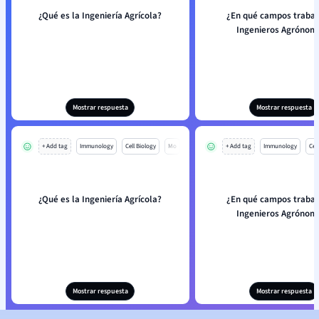
¿Qué es la Ingeniería Agrícola?
¿En qué campos trabaj
Ingenieros Agrónom
Mostrar respuesta
Mostrar respuesta
+ Add tag
Immunology
Cell Biology
Mo
+ Add tag
Immunology
Cell
¿Qué es la Ingeniería Agrícola?
¿En qué campos trabaj
Ingenieros Agrónom
Mostrar respuesta
Mostrar respuesta