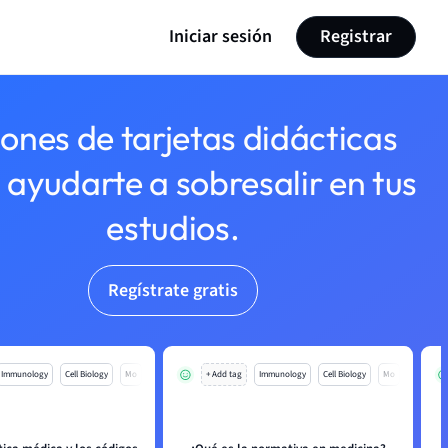
Iniciar sesión
Registrar
lones de tarjetas didácticas
 ayudarte a sobresalir en tus
estudios.
Regístrate gratis
Immunology
Cell Biology
Mo
+ Add tag
Immunology
Cell Biology
Mo