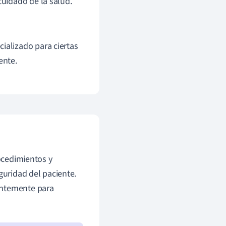
cuidado de la salud.
ializado para ciertas
ente.
rocedimientos y
guridad del paciente.
antemente para