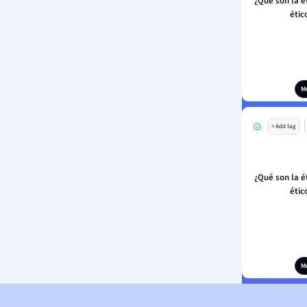
¿Qué son la é
étic
M
+ Add tag
¿Qué son la é
étic
M