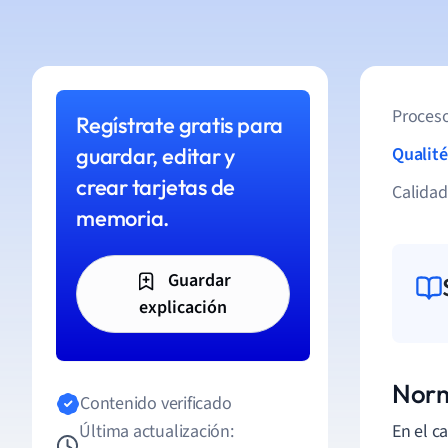
Proceso
Regístrate gratis para
guardar, editar y
Qualité
crear tarjetas de
Calida
memoria.
Guardar
explicación
Norm
Contenido verificado
Última actualización:
En el c