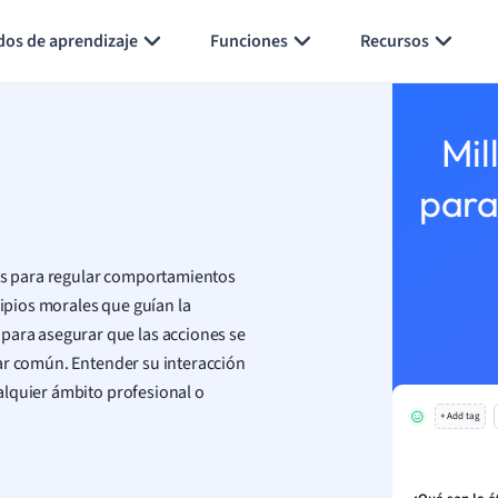
Generar tarjetas de aprendizaje
Resumir página
dos de aprendizaje
Funciones
Recursos
Mil
para
das para regular comportamientos
cipios morales que guían la
ra asegurar que las acciones se
ar común. Entender su interacción
alquier ámbito profesional o
+ Add tag