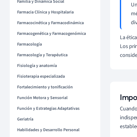
Familia y Dinámica Social
Un
Farmacia Clínica y Hospitalaria
mé
di
Farmacocinética y Farmacodinámica
Farmacogenética y Farmacogenómica
La étic
Farmacología
Los pri
conside
Farmacología y Terapéutica
Fisiología y anatomía
Fisioterapia especializada
Fortalecimiento y tonificación
Impo
Función Motora y Sensorial
Cuando 
Función y Estrategias Adaptativas
indispe
Geriatría
estable
Habilidades y Desarrollo Personal