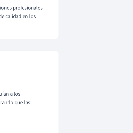
iones profesionales
de calidad en los
uían a los
urando que las