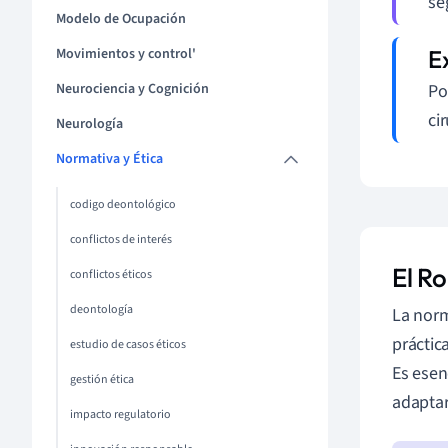
se
Modelo de Ocupación
Movimientos y control'
Neurociencia y Cognición
Po
ci
Neurología
Normativa y Ética
codigo deontológico
conflictos de interés
El R
conflictos éticos
deontología
La norm
práctic
estudio de casos éticos
Es esen
gestión ética
adaptar
impacto regulatorio