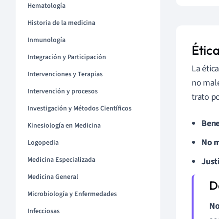
Hematología
Historia de la medicina
Inmunología
Ética
Integración y Participación
La étic
Intervenciones y Terapias
no male
Intervención y procesos
trato p
Investigación y Métodos Científicos
Bene
Kinesiología en Medicina
No m
Logopedia
Medicina Especializada
Justi
Medicina General
Microbiología y Enfermedades
No
Infecciosas