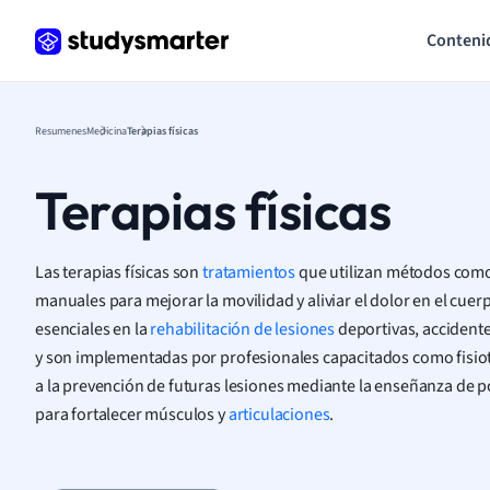
Conteni
Resumenes
Medicina
Terapias físicas
Terapias físicas
Las terapias físicas son
tratamientos
que utilizan métodos como e
manuales para mejorar la movilidad y aliviar el dolor en el cue
esenciales en la
rehabilitación de lesiones
deportivas, accident
y son implementadas por profesionales capacitados como fisi
a la prevención de futuras lesiones mediante la enseñanza de p
para fortalecer músculos y
articulaciones
.