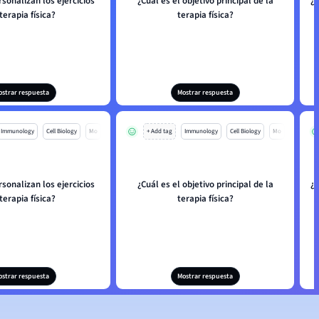
sonalizan los ejercicios
¿Cuál es el objetivo principal de la
¿
terapia física?
terapia física?
ostrar respuesta
Mostrar respuesta
Immunology
Cell Biology
Mo
+ Add tag
Immunology
Cell Biology
Mo
sonalizan los ejercicios
¿Cuál es el objetivo principal de la
¿
terapia física?
terapia física?
ostrar respuesta
Mostrar respuesta