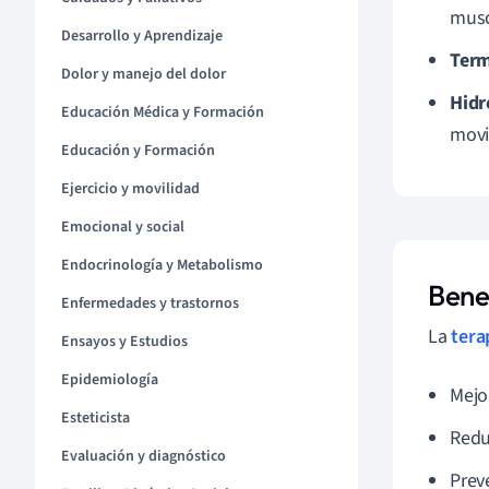
musc
Desarrollo y Aprendizaje
Term
Dolor y manejo del dolor
Hidr
Educación Médica y Formación
movi
Educación y Formación
Ejercicio y movilidad
Emocional y social
Endocrinología y Metabolismo
Benef
Enfermedades y trastornos
La
tera
Ensayos y Estudios
Epidemiología
Mejo
Esteticista
Redu
Evaluación y diagnóstico
Prev