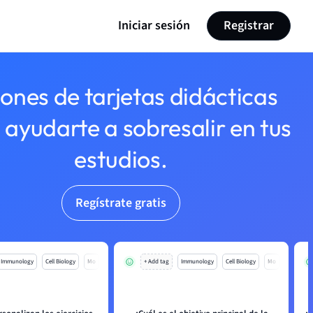
Iniciar sesión
Registrar
lones de tarjetas didácticas
 ayudarte a sobresalir en tus
estudios.
Regístrate gratis
Immunology
Cell Biology
Mo
+ Add tag
Immunology
Cell Biology
Mo