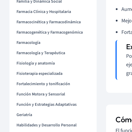
Familia y Dinámica Social
Aumen
Farmacia Clínica y Hospitalaria
Mejo
Farmacocinética y Farmacodinámica
Fort
Farmacogenética y Farmacogenómica
Farmacología
Farmacología y Terapéutica
Po
Fisiología y anatomía
ej
gr
Fisioterapia especializada
Fortalecimiento y tonificación
Función Motora y Sensorial
Función y Estrategias Adaptativas
Geriatría
Cómo
Habilidades y Desarrollo Personal
El func