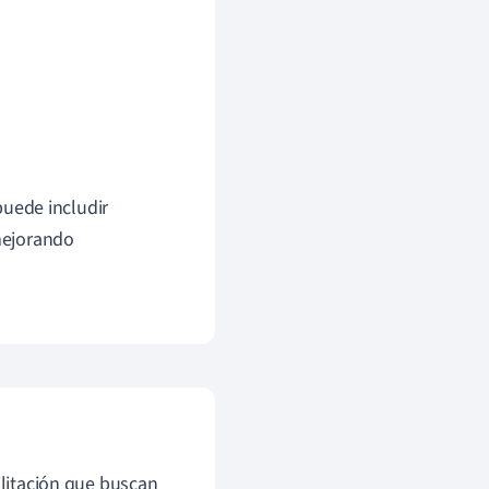
 puede includir
 mejorando
ilitación que buscan