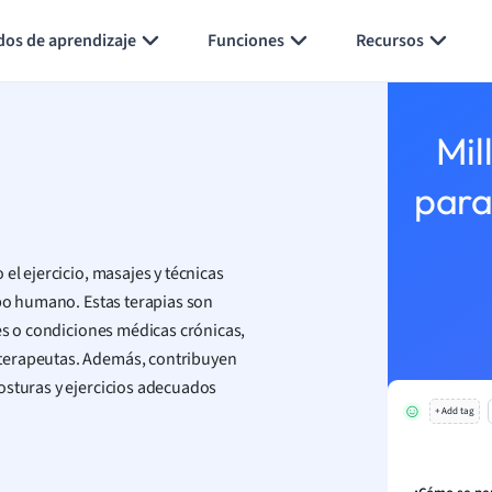
Generar tarjetas de aprendizaje
Resumir página
dos de aprendizaje
Funciones
Recursos
Mil
para
l ejercicio, masajes y técnicas
rpo humano. Estas terapias son
es o condiciones médicas crónicas,
oterapeutas. Además, contribuyen
osturas y ejercicios adecuados
+ Add tag