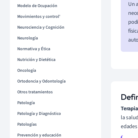
Un a
Modelo de Ocupación
nece
Movimientos y control'
podi
Neurociencia y Cognición
físi
Neurología
auto
Normativa y Ética
Nutrición y Dietética
Oncología
Ortodoncia y Odontología
Otros tratamientos
Defin
Patología
Terapia
Patología y Diagnóstico
la salu
Patologías
edades 
Prevención y educación