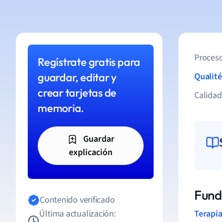
Proceso
Regístrate gratis para
guardar, editar y
Qualité
crear tarjetas de
Calida
memoria.
Guardar
explicación
Fund
Contenido verificado
Última actualización:
Terapia