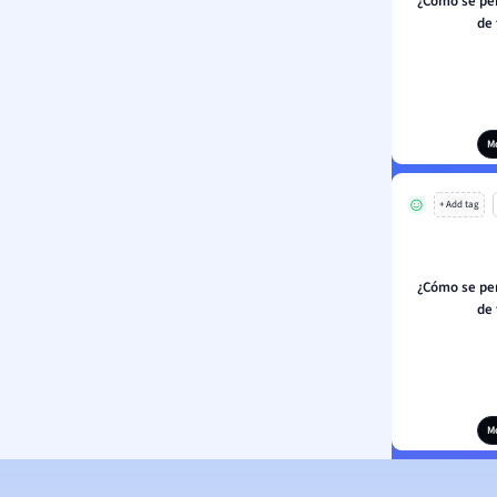
¿Cómo se per
de 
M
+ Add tag
¿Cómo se per
de 
M