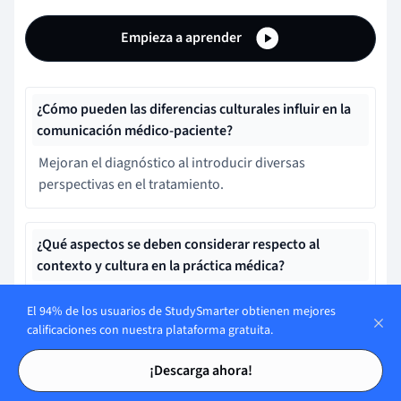
Empieza a aprender
¿Cómo pueden las diferencias culturales influir en la
comunicación médico-paciente?
Mejoran el diagnóstico al introducir diversas
perspectivas en el tratamiento.
¿Qué aspectos se deben considerar respecto al
contexto y cultura en la práctica médica?
Disponibilidad de tecnología médica avanzada.
El 94% de los usuarios de StudySmarter obtienen mejores
calificaciones con nuestra plataforma gratuita.
Tarjetas de estudio
Tarjetas de estudio
¿Qué elementos incluye el contexto cultural?
¡Descarga ahora!
Medios de comunicación masiva.