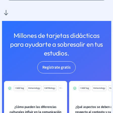
Millones de tarjetas didácticas
para ayudarte a sobresalir en tus
estudios.
Regístrate gratis
+ Add tag
Immunology
Cell Biology
Mo
+ Add tag
Immunology
Cell
¿Cómo pueden las diferencias
¿Qué aspectos se deben c
culturales influir en la comunicación
respecto al contexto y cul