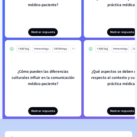
médico-paciente?
práctica médica?
Mostrar respuesta
Mostrar respuesta
+ Add tag
Immunology
Cell Biology
Mo
+ Add tag
Immunology
Cell
¿Cómo pueden las diferencias
¿Qué aspectos se deben c
culturales influir en la comunicación
respecto al contexto y cul
médico-paciente?
práctica médica?
Mostrar respuesta
Mostrar respuesta