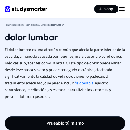
Generar tarjetas de aprendizaje
Resumir página
A la app
Resumenes
Medicina
Traumatología y Ortopedia
dolor lumbar
dolor lumbar
El dolor lumbar es una afección común que afecta la parte inferior de la
espalda, a menudo causada por lesiones, mala postura o condiciones
médicas subyacentes como la artritis. Este tipo de dolor puede variar
desde leve hasta severo y puede ser agudo o crónico, afectando
significativamente la calidad de vida de quienes lo padecen. Un
tratamiento adecuado, que puede incluir
fisioterapia
, ejercicio
controlado y medicación, es esencial para aliviar los síntomas y
prevenir futuros episodios.
Pruéablo tú mismo