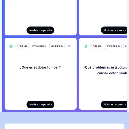
Mostrar respuesta
Mostrar respuesta
+ Add tag
Immunology
Cell Biology
Mo
+ Add tag
Immunology
Cell
¿Qué es el dolor lumbar?
¿Qué problemas estructura
causar dolor lumba
Mostrar respuesta
Mostrar respuesta