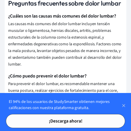
Preguntas frecuentes sobre dolor lumbar
¿Cuáles son las causas más comunes del dolor lumbar?
Las causas más comunes del dolor lumbar incluyen tensión
muscular o ligamentosa, hernias discales, artritis, problemas
estructurales de la columna como la estenosis espinal, y
enfermedades degenerativas como la espondilosis. Factores como
la mala postura, levantar objetos pesados de manera incorrecta, y
el sedentarismo también pueden contribuir al desarrollo del dolor
lumbar.
¿Cómo puedo prevenir el dolor lumbar?
Para prevenir el dolor lumbar, es recomendable mantener una
buena postura, realizar ejercicios de fortalecimiento para el core,
evitar levantar objetos pesados incorrectamente y mantener un
El 94% de los usuarios de StudySmarter obtienen mejores
peso saludable. Además, es importante descansar adecuadamente
calificaciones con nuestra plataforma gratuita.
y practicar estiramientos regulares para mejorar la flexibilidad.
Tarjetas de estudio
Tarjetas de estudio
¡Descarga ahora!
¿Cuáles son los tratamientos disponibles para aliviar el
dolor lumbar?