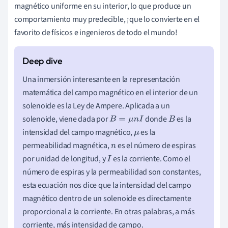
magnético uniforme en su interior, lo que produce un
comportamiento muy predecible, ¡que lo convierte en el
favorito de físicos e ingenieros de todo el mundo!
Una inmersión interesante en la representación
matemática del campo magnético en el interior de un
solenoide es la Ley de Ampere. Aplicada a un
solenoide, viene dada por
donde
es la
B
=
μ
n
I
B
intensidad del campo magnético,
es la
μ
permeabilidad magnética,
es el número de espiras
n
por unidad de longitud, y
es la corriente. Como el
I
número de espiras y la permeabilidad son constantes,
esta ecuación nos dice que la intensidad del campo
magnético dentro de un solenoide es directamente
proporcional a la corriente. En otras palabras, a más
corriente, más intensidad de campo.