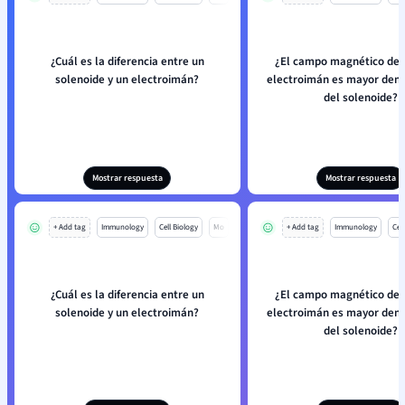
¿Cuál es la diferencia entre un
¿El campo magnético deb
solenoide y un electroimán?
electroimán es mayor dent
del solenoide?
Mostrar respuesta
Mostrar respuesta
+ Add tag
Immunology
Cell Biology
Mo
+ Add tag
Immunology
Cell
¿Cuál es la diferencia entre un
¿El campo magnético deb
solenoide y un electroimán?
electroimán es mayor dent
del solenoide?