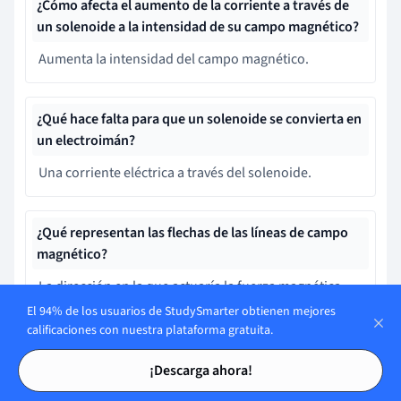
¿Cómo afecta el aumento de la corriente a través de
un solenoide a la intensidad de su campo magnético?
Aumenta la intensidad del campo magnético.
¿Qué hace falta para que un solenoide se convierta en
un electroimán?
Una corriente eléctrica a través del solenoide.
¿Qué representan las flechas de las líneas de campo
magnético?
La dirección en la que actuaría la fuerza magnética
sobre un polo norte en ese punto.
El 94% de los usuarios de StudySmarter obtienen mejores
calificaciones con nuestra plataforma gratuita.
Tarjetas de estudio
Tarjetas de estudio
¡Descarga ahora!
Aprende más rápido con las