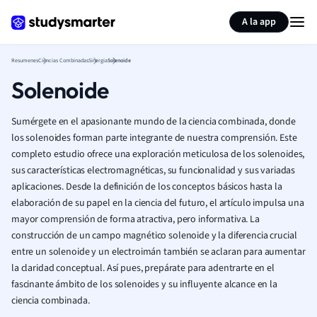
Generar tarjetas de aprendizaje
Resumir página
A la app
Resumenes
Ciencias Combinadas
Sinergia
Solenoide
Solenoide
Sumérgete en el apasionante mundo de la ciencia combinada, donde
los solenoides forman parte integrante de nuestra comprensión. Este
completo estudio ofrece una exploración meticulosa de los solenoides,
sus características electromagnéticas, su funcionalidad y sus variadas
aplicaciones. Desde la definición de los conceptos básicos hasta la
elaboración de su papel en la ciencia del futuro, el artículo impulsa una
mayor comprensión de forma atractiva, pero informativa. La
construcción de un campo magnético solenoide y la diferencia crucial
entre un solenoide y un electroimán también se aclaran para aumentar
la claridad conceptual. Así pues, prepárate para adentrarte en el
fascinante ámbito de los solenoides y su influyente alcance en la
ciencia combinada.