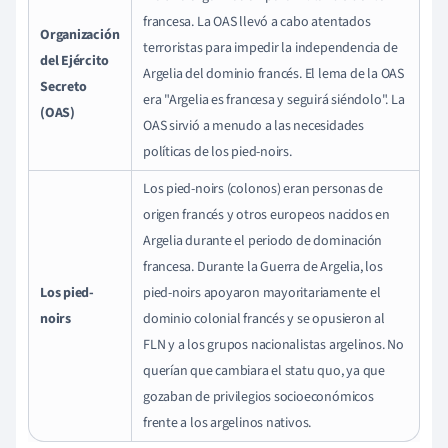
francesa. La OAS llevó a cabo atentados
Organización
terroristas para impedir la independencia de
del Ejército
Argelia del dominio francés. El lema de la OAS
Secreto
era "Argelia es francesa y seguirá siéndolo". La
(OAS)
OAS sirvió a menudo a las necesidades
políticas de los pied-noirs.
Los pied-noirs (colonos) eran personas de
origen francés y otros europeos nacidos en
Argelia durante el periodo de dominación
francesa. Durante la Guerra de Argelia, los
Los pied-
pied-noirs apoyaron mayoritariamente el
noirs
dominio colonial francés y se opusieron al
FLN y a los grupos nacionalistas argelinos. No
querían que cambiara el statu quo, ya que
gozaban de privilegios socioeconómicos
frente a los argelinos nativos.