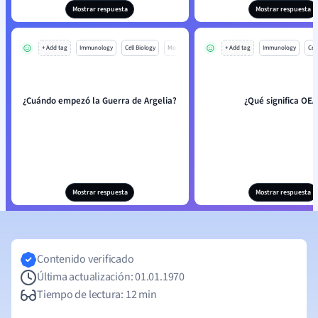
Mostrar respuesta
Mostrar respuesta
+ Add tag
Immunology
Cell Biology
Mo
+ Add tag
Immunology
Cell
¿Cuándo empezó la Guerra de Argelia?
¿Qué significa OEA
Mostrar respuesta
Mostrar respuesta
Contenido verificado
Última actualización: 01.01.1970
Tiempo de lectura: 12 min