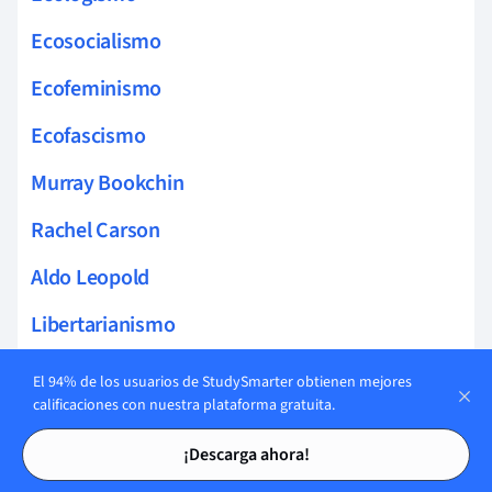
Ecosocialismo
Ecofeminismo
Ecofascismo
Murray Bookchin
Rachel Carson
Aldo Leopold
Libertarianismo
Filosofía política
El 94% de los usuarios de StudySmarter obtienen mejores
calificaciones con nuestra plataforma gratuita.
Constitucionalismo
Tarjetas de estudio
Tarjetas de estudio
¡Descarga ahora!
Racionalismo