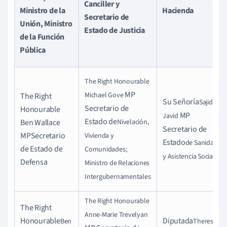
Canciller y
Ministro de la
Hacienda
Secretario de
Unión, Ministro
Estado de Justicia
de la Función
Pública
The Right Honourable
MP
Michael Gove
The Right
Su Señoría
Sajid
Secretario de
Honourable
MP
Javid
Estado de
Ben Wallace
Nivelación,
Secretario de
MPSecretario
Vivienda y
Estado
de Sanidad
de Estado de
Comunidades;
y Asistencia Social
Defensa
Ministro de Relaciones
Intergubernamentales
The Right Honourable
The Right
Anne-Marie Trevelyan
Honourable
Diputada
Ben
Therese