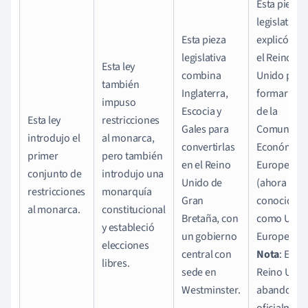
Esta pieza
legislativa
Esta pieza
explicó có
legislativa
el Reino
Esta ley
combina
Unido pasó
también
Inglaterra,
formar par
impuso
Escocia y
de la
Esta ley
restricciones
Gales para
Comunida
introdujo el
al monarca,
convertirlas
Económica
primer
pero también
en el Reino
Europea
conjunto de
introdujo una
Unido de
(ahora
restricciones
monarquía
Gran
conocida
al monarca.
constitucional
Bretaña, con
como Unió
y estableció
un gobierno
Europea).
elecciones
central con
Nota
: El
libres.
sede en
Reino Unid
Westminster.
abandonó
oficialment