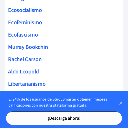
Ecosocialismo
Ecofeminismo
Ecofascismo
Murray Bookchin
Rachel Carson
Aldo Leopold
Libertarianismo
Filosofía política
El 94% de los usuarios de StudySmarter obtienen mejores
calificaciones con nuestra plataforma gratuita.
Constitucionalismo
Tarjetas de estudio
Tarjetas de estudio
¡Descarga ahora!
Racionalismo