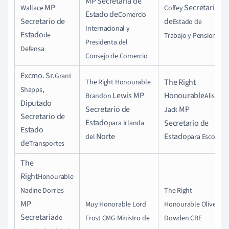
MP Secretaria de
MP
Secretaria
Wallace
Coffey
Estado de
Comercio
Secretario de
de
Estado de
Internacional y
Estado
de
Trabajo y Pensiones
Presidenta del
Defensa
Consejo de Comercio
Excmo. Sr.
Grant
The Right
The Right Honourable
,
Shapps
Lewis MP
Honourable
Brandon
Alister
Diputado
Secretario de
MP
Jack
Secretario de
Estado
Secretario de
para Irlanda
Estado
Norte
Estado
del
para Escocia
de
Transportes
The
Right
Honourable
Nadine Dorries
The Right
MP
Muy Honorable Lord
Honourable Oliver
Secretaria
de
Frost CMG Ministro de
Dowden CBE