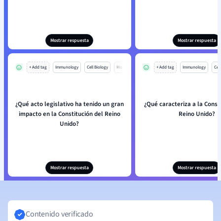
Mostrar respuesta
Mostrar respuesta
+ Add tag
Immunology
Cell Biology
Mo
+ Add tag
Immunology
Cell
¿Qué acto legislativo ha tenido un gran
¿Qué caracteriza a la Const
impacto en la Constitución del Reino
Reino Unido?
Unido?
Mostrar respuesta
Mostrar respuesta
Contenido verificado