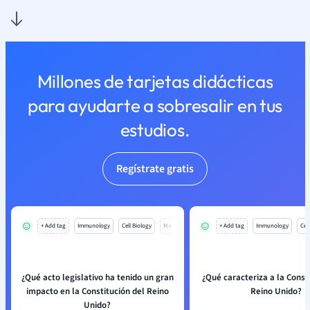
Millones de tarjetas didácticas
para ayudarte a sobresalir en tus
estudios.
Regístrate gratis
+ Add tag
Immunology
Cell Biology
Mo
+ Add tag
Immunology
Cell
¿Qué acto legislativo ha tenido un gran
¿Qué caracteriza a la Const
impacto en la Constitución del Reino
Reino Unido?
Unido?