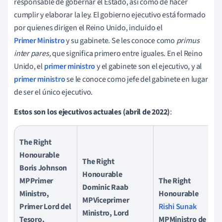
responsable de gobernar el Estado, así como de hacer
cumplir y elaborar la ley. El gobierno ejecutivo está formado
por quienes dirigen el Reino Unido, incluido el
Primer Ministro
y su gabinete. Se les conoce como
primus
inter pares,
que significa primero entre iguales. En el Reino
Unido, el
primer ministro
y el gabinete son el ejecutivo, y al
primer ministro
se le conoce como jefe del gabinete en lugar
de ser el único ejecutivo.
Estos son los ejecutivos actuales (abril de 2022)
:
The Right
Honourable
The Right
Boris Johnson
Honourable
MPPrimer
The Right
Dominic Raab
Ministro,
Honourable
MPViceprimer
Primer Lord del
Rishi Sunak
Ministro, Lord
Tesoro,
MPMinistro de