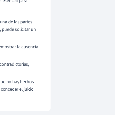
s esencial para
una de las partes
 puede solicitar un
emostrar la ausencia
ontradictorias,
 que no hay hechos
 conceder el juicio