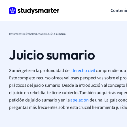
Conteni
Resumenes
Derecho
Derecho Civil
Juicio sumario
Juicio sumario
Sumérgete en la profundidad del
derecho civil
comprendiendo el
Este completo recurso ofrece valiosas perspectivas sobre el pro
prácticos del juicio sumario. Desde la introducción al concept
el juicio en rebeldía, te tiene cubierto. También adquirirás exp
petición de juicio sumario y en la
apelación
de una. La guía con
preguntas más frecuentes sobre esta crucial herramienta jurídi