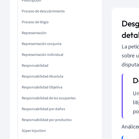
Prescripción
Proceso de descubrimiento
Desgl
Proceso de litigio
deta
Representación
Representación conjunta
La peti
sobre u
Representación individual
disputa
Responsabilidad
Responsabilidad Absoluta
Responsabilidad Objetiva
Un
Responsabilidad de los ocupantes
li
Responsabilidad por daños
po
Responsabilidad por productos
Analice
Súper Injuction