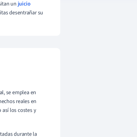
sitan un
juicio
itas desentrañar su
al, se emplea en
hechos reales en
o así los costes y
tadas durante la