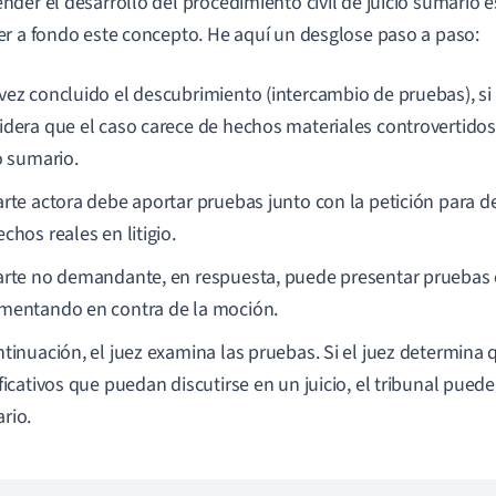
der el desarrollo del procedimiento civil de juicio sumario e
r a fondo este concepto. He aquí un desglose paso a paso:
vez concluido el descubrimiento (intercambio de pruebas), si 
idera que el caso carece de hechos materiales controvertidos,
o sumario.
arte actora debe aportar pruebas junto con la petición para d
chos reales en litigio.
arte no demandante, en respuesta, puede presentar pruebas c
mentando en contra de la moción.
ntinuación, el juez examina las pruebas. Si el juez determina
ficativos que puedan discutirse en un juicio, el tribunal puede
rio.