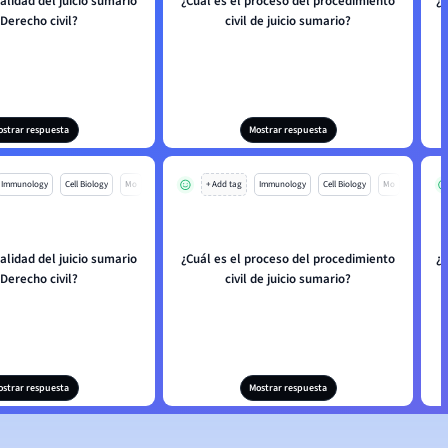
nalidad del juicio sumario
¿Cuál es el proceso del procedimiento
¿Q
Derecho civil?
civil de juicio sumario?
ostrar respuesta
Mostrar respuesta
Immunology
Cell Biology
Mo
+ Add tag
Immunology
Cell Biology
Mo
nalidad del juicio sumario
¿Cuál es el proceso del procedimiento
¿Q
Derecho civil?
civil de juicio sumario?
ostrar respuesta
Mostrar respuesta