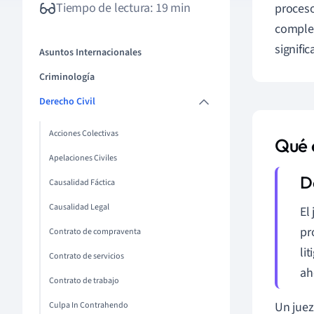
Tiempo de lectura: 19 min
proceso
complet
signifi
Asuntos Internacionales
Criminología
Derecho Civil
Acciones Colectivas
Qué e
Apelaciones Civiles
Causalidad Fáctica
Causalidad Legal
El
pr
Contrato de compraventa
li
Contrato de servicios
ah
Contrato de trabajo
Un juez
Culpa In Contrahendo