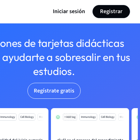
Iniciar sesión
Registrar
lones de tarjetas didácticas
 ayudarte a sobresalir en tus
estudios.
Regístrate gratis
Immunology
Cell Biology
Mo
+ Add tag
Immunology
Cell Biology
Mo