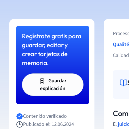
Proceso
Regístrate gratis para
guardar, editar y
Qualité
crear tarjetas de
Calida
memoria.
Guardar
explicación
Comp
Contenido verificado
Publicado el: 12.06.2024
El
juici