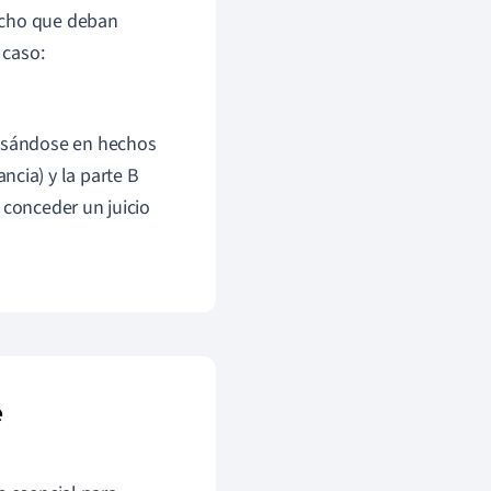
echo que deban
 caso:
basándose en hechos
ncia) y la parte B
 conceder un juicio
e