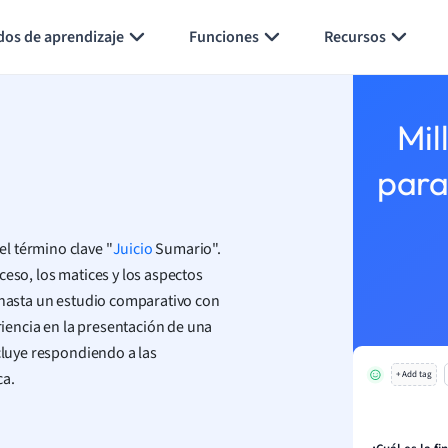
Generar tarjetas de aprendizaje
Resumir página
dos de aprendizaje
Funciones
Recursos
Mil
para
 término clave "
Juicio
Sumario".
ceso, los matices y los aspectos
o hasta un estudio comparativo con
eriencia en la presentación de una
cluye respondiendo a las
ca.
+ Add tag