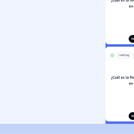
¿Cuál es la fi
en 
M
+ Add tag
¿Cuál es la fi
en 
M