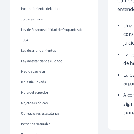
Compren
entende
Incumplimiento del deber
Juicio sumario
Una 
Ley de Responsabilidad de Ocupantes de
cons
1984
juici
Ley de arrendamientos
La p
Ley de estándar de cuidado
de he
Medida cautelar
La p
Molestia Privada
argu
Mora del acreedor
A co
signi
Objetos Jurídicos
suma
Obligaciones Estatutarias
Personas Naturales