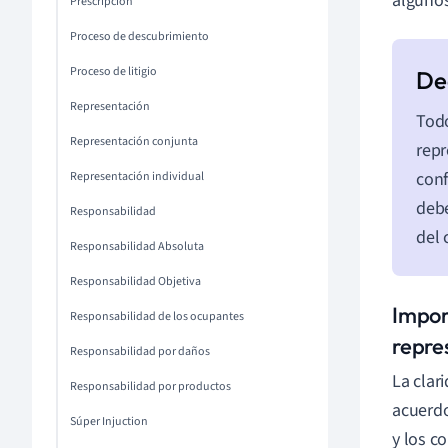
algunos
Prescripción
Proceso de descubrimiento
Proceso de litigio
Representación
Todo
Representación conjunta
repr
conf
Representación individual
debe
Responsabilidad
del 
Responsabilidad Absoluta
Responsabilidad Objetiva
Impor
Responsabilidad de los ocupantes
repre
Responsabilidad por daños
La clar
Responsabilidad por productos
acuerdo
Súper Injuction
y los c