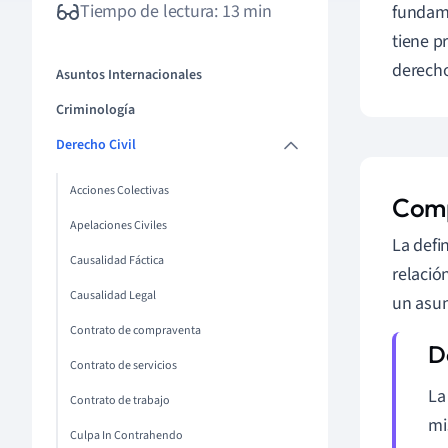
Tiempo de lectura: 13 min
fundam
tiene p
derecho
Asuntos Internacionales
Criminología
Derecho Civil
Acciones Colectivas
Comp
Apelaciones Civiles
La defi
Causalidad Fáctica
relació
Causalidad Legal
un asun
Contrato de compraventa
Contrato de servicios
La
Contrato de trabajo
mi
Culpa In Contrahendo