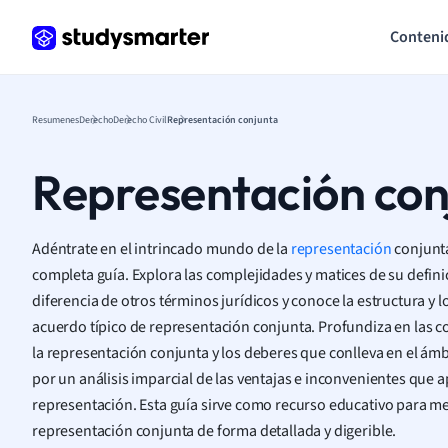
Conteni
Resumenes
Derecho
Derecho Civil
Representación conjunta
Representación con
Adéntrate en el intrincado mundo de la
representación
conjunt
completa guía. Explora las complejidades y matices de su defi
diferencia de otros términos jurídicos y conoce la estructura y 
acuerdo típico de representación conjunta. Profundiza en las c
la representación conjunta y los deberes que conlleva en el ámb
por un análisis imparcial de las ventajas e inconvenientes que 
representación. Esta guía sirve como recurso educativo para m
representación conjunta de forma detallada y digerible.