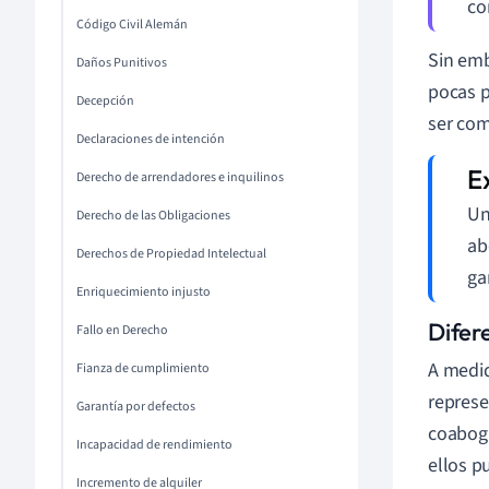
co
Código Civil Alemán
Sin emb
Daños Punitivos
pocas p
Decepción
ser com
Declaraciones de intención
Derecho de arrendadores e inquilinos
Un
Derecho de las Obligaciones
ab
Derechos de Propiedad Intelectual
ga
Enriquecimiento injusto
Difere
Fallo en Derecho
A medid
Fianza de cumplimiento
represe
Garantía por defectos
coaboga
Incapacidad de rendimiento
ellos p
Incremento de alquiler