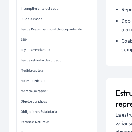
Repr
Incumplimiento del deber
Juicio sumario
Dobl
a amb
Ley de Responsabilidad de Ocupantes de
1984
Coab
comp
Ley de arrendamientos
Ley de estándar de cuidado
Medida cautelar
Molestia Privada
Estr
Mora del acreedor
Objetos Jurídicos
repr
Obligaciones Estatutarias
La estr
Personas Naturales
variar 