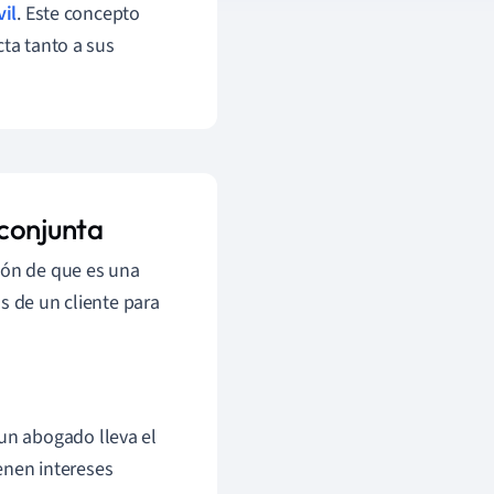
vil
. Este concepto
cta tanto a sus
conjunta
ión de que es una
s de un cliente para
 un abogado lleva el
enen intereses