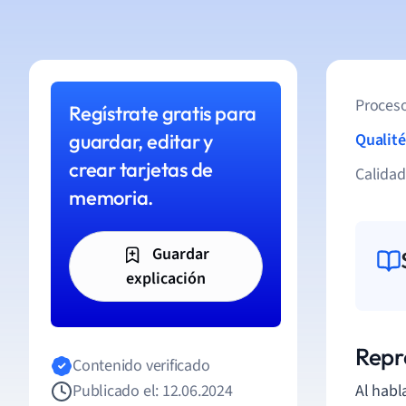
Proceso
Regístrate gratis para
guardar, editar y
Qualité
crear tarjetas de
Calida
memoria.
Guardar
explicación
Repr
Contenido verificado
Publicado el: 12.06.2024
Al habl