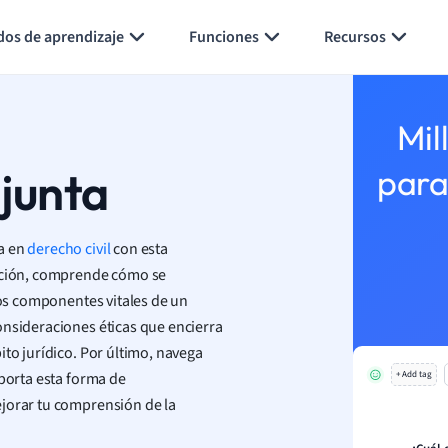
Generar tarjetas de aprendizaje
Resumir página
dos de aprendizaje
Funciones
Recursos
Mil
junta
para
a en
derecho civil
con esta
nición, comprende cómo se
los componentes vitales de un
onsideraciones éticas que encierra
ito jurídico. Por último, navega
aporta esta forma de
+ Add tag
ejorar tu comprensión de la