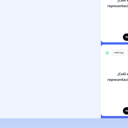
¿Cuál 
representac
M
+ Add tag
¿Cuál 
representac
M