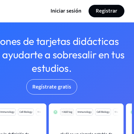
Iniciar sesión
Registrar
lones de tarjetas didácticas
 ayudarte a sobresalir en tus
estudios.
Regístrate gratis
Immunology
Cell Biology
Mo
+ Add tag
Immunology
Cell Biology
Mo