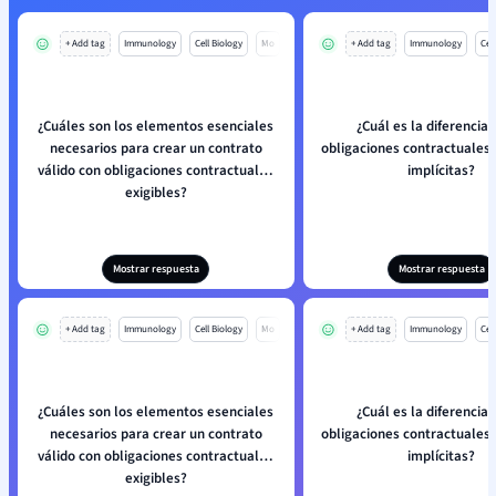
+ Add tag
Immunology
Cell Biology
Mo
+ Add tag
Immunology
Cell
¿Cuáles son los elementos esenciales
¿Cuál es la diferencia 
necesarios para crear un contrato
obligaciones contractuales
válido con obligaciones contractuales
implícitas?
exigibles?
Mostrar respuesta
Mostrar respuesta
+ Add tag
Immunology
Cell Biology
Mo
+ Add tag
Immunology
Cell
¿Cuáles son los elementos esenciales
¿Cuál es la diferencia 
necesarios para crear un contrato
obligaciones contractuales
válido con obligaciones contractuales
implícitas?
exigibles?