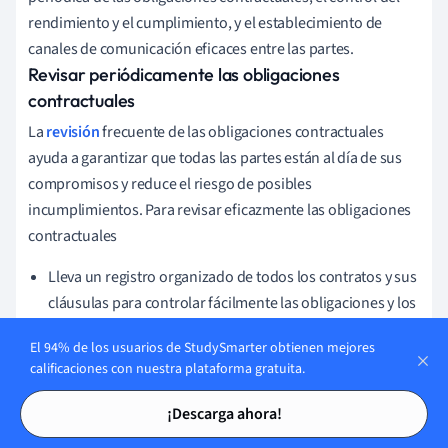
rendimiento y el cumplimiento, y el establecimiento de
canales de comunicación eficaces entre las partes.
Revisar periódicamente las obligaciones
contractuales
La
revisión
frecuente de las obligaciones contractuales
ayuda a garantizar que todas las partes están al día de sus
compromisos y reduce el riesgo de posibles
incumplimientos. Para revisar eficazmente las obligaciones
contractuales
Lleva un registro organizado de todos los contratos y sus
cláusulas para controlar fácilmente las obligaciones y los
plazos.
El 94% de los usuarios de StudySmarter obtienen mejores
Evalúa lo que se ha cumplido y lo que queda pendiente
calificaciones con nuestra plataforma gratuita.
para mantener la responsabilidad.
Tarjetas de estudio
Tarjetas de estudio
¡Descarga ahora!
Evalúa periódicamente la eficacia del contrato,