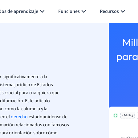
Generar tarjetas de aprendizaje
Resumir página
dos de aprendizaje
Funciones
Recursos
Mil
para
 significativamente a la
sistema jurídico de Estados
es crucial para cualquiera que
difamación. Este artículo
ón como la calumnia y la
 en el
derecho
estadounidense de
+ Add tag
ifamación relacionados con famosos
onará orientación sobre cómo