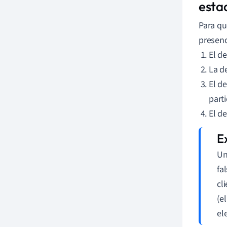
esta
Para qu
presenc
El d
La d
El d
parti
El d
Un
fa
cl
(e
el