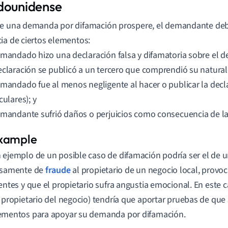
dounidense
e una demanda por difamación prospere, el demandante deb
ia de ciertos elementos:
emandado hizo una declaración falsa y difamatoria sobre el 
eclaración se publicó a un tercero que comprendió su natural
emandado fue al menos negligente al hacer o publicar la decla
culares); y
emandante sufrió daños o perjuicios como consecuencia de la 
 ejemplo de un posible caso de difamación podría ser el de 
lsamente de
fraude
al propietario de un negocio local, provo
ientes y que el propietario sufra angustia emocional. En este
l propietario del negocio) tendría que aportar pruebas de que
ementos para apoyar su demanda por difamación.