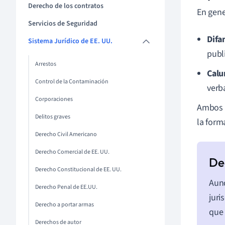
Derecho de los contratos
En gene
Servicios de Seguridad
Difa
Sistema Jurídico de EE. UU.
publ
Arrestos
Calu
Control de la Contaminación
verb
Corporaciones
Ambos t
Delitos graves
la form
Derecho Civil Americano
Derecho Comercial de EE. UU.
Derecho Constitucional de EE. UU.
Aunq
Derecho Penal de EE.UU.
juri
Derecho a portar armas
que 
Derechos de autor