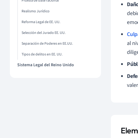
Prueba de base racional
Daño
Realismo Jurídico
debi
emoc
Reforma Legal de EE. UU.
Selección del Jurado EE. UU.
Culp
al ni
Separación de Poderes en EE.UU.
dilig
Tipos de delitos en EE. UU.
Públ
Sistema Legal del Reino Unido
Defe
valer
Elem