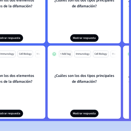
on los dos elementos
¿Cuáles son los dos tipos principales
¿
es de la difamación?
de difamación?
d
ostrar respuesta
Mostrar respuesta
Immunology
Cell Biology
Mo
+ Add tag
Immunology
Cell Biology
Mo
on los dos elementos
¿Cuáles son los dos tipos principales
¿
es de la difamación?
de difamación?
d
ostrar respuesta
Mostrar respuesta