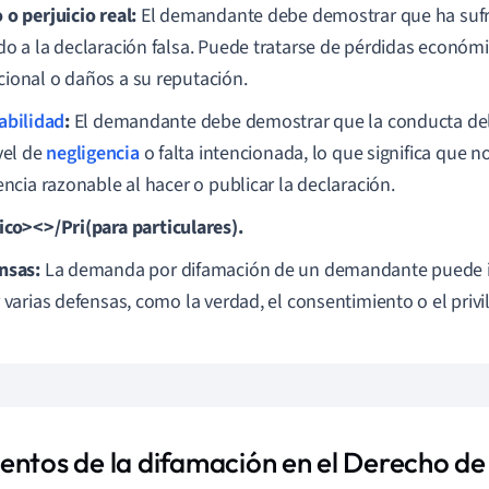
 o perjuicio real:
El demandante debe demostrar que ha sufr
do a la declaración falsa. Puede tratarse de pérdidas económi
ional o daños a su reputación.
abilidad
:
El demandante debe demostrar que la conducta de
vel de
negligencia
o falta intencionada, lo que significa que n
encia razonable al hacer o publicar la declaración.
ico><>/Pri
(para particulares).
nsas:
La demanda por difamación de un demandante puede 
 varias defensas, como la verdad, el consentimiento o el privi
entos de la difamación en el Derecho d