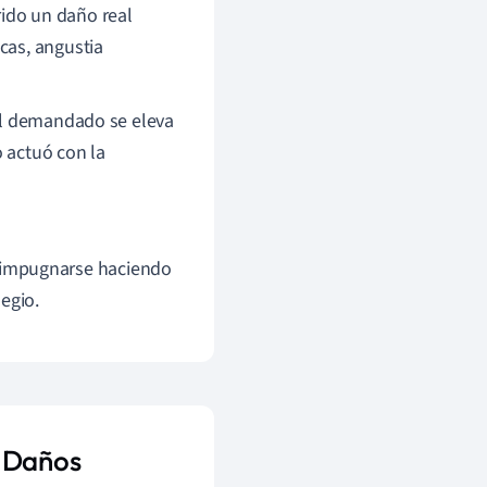
ido un daño real
cas, angustia
l demandado se eleva
o actuó con la
impugnarse haciendo
legio.
e Daños