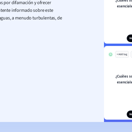
¿Cuáles s
as por difamación y ofrecer
esencial
antente informado sobre este
s aguas, a menudo turbulentas, de
M
+ Add tag
¿Cuáles s
esencial
M