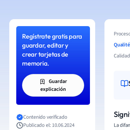
Proceso
Regístrate gratis para
guardar, editar y
Qualité
crear tarjetas de
Calida
memoria.
Guardar
explicación
Sign
Contenido verificado
Publicado el: 10.06.2024
La difa