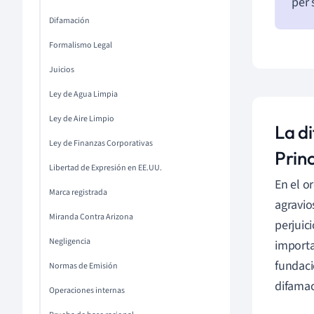
per 
Difamación
Formalismo Legal
Juicios
Ley de Agua Limpia
Ley de Aire Limpio
La d
Ley de Finanzas Corporativas
Princ
Libertad de Expresión en EE.UU.
En el o
Marca registrada
agravio
Miranda Contra Arizona
perjuic
Negligencia
importa
fundaci
Normas de Emisión
difamac
Operaciones internas