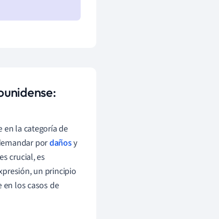
ounidense:
 en la categoría de
 demandar por
daños
y
s crucial, es
xpresión, un principio
e en los casos de