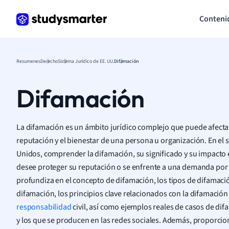
Conteni
Resumenes
Derecho
Sistema Jurídico de EE. UU.
Difamación
Difamación
La difamación es un ámbito jurídico complejo que puede afectar
reputación y el bienestar de una persona u organización. En el 
Unidos, comprender la difamación, su significado y su impacto 
desee proteger su reputación o se enfrente a una demanda por 
profundiza en el concepto de difamación, los tipos de difamaci
difamación, los principios clave relacionados con la difamación
responsabilidad
civil, así como ejemplos reales de casos de d
y los que se producen en las redes sociales. Además, proporci