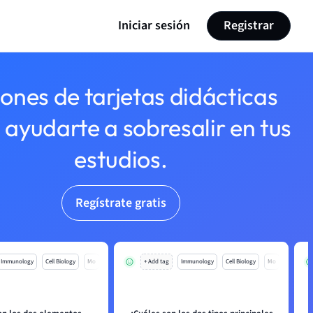
Iniciar sesión
Registrar
lones de tarjetas didácticas
 ayudarte a sobresalir en tus
estudios.
Regístrate gratis
Immunology
Cell Biology
Mo
+ Add tag
Immunology
Cell Biology
Mo