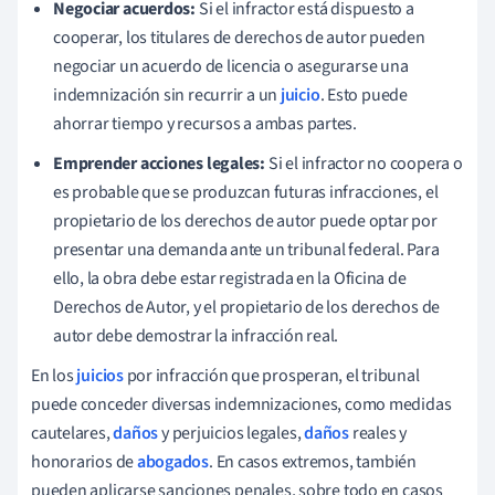
Negociar acuerdos:
Si el infractor está dispuesto a
cooperar, los titulares de derechos de autor pueden
negociar un acuerdo de licencia o asegurarse una
indemnización sin recurrir a un
juicio
. Esto puede
ahorrar tiempo y recursos a ambas partes.
Emprender acciones legales:
Si el infractor no coopera o
es probable que se produzcan futuras infracciones, el
propietario de los derechos de autor puede optar por
presentar una demanda ante un tribunal federal. Para
ello, la obra debe estar registrada en la Oficina de
Derechos de Autor, y el propietario de los derechos de
autor debe demostrar la infracción real.
En los
juicios
por infracción que prosperan, el tribunal
puede conceder diversas indemnizaciones, como medidas
cautelares,
daños
y perjuicios legales,
daños
reales y
honorarios de
abogados
. En casos extremos, también
pueden aplicarse sanciones penales, sobre todo en casos