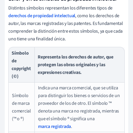
Distintos símbolos representan los diferentes tipos de
derechos de propiedad intelectual
, como los derechos de
autor, las marcas registradas y las patentes. Es fundamental
comprender la distinción entre estos símbolos, ya que cada
uno tiene una finalidad única.
Símbolo
Representa los derechos de autor, que
de
protegen las obras originales y las
copyright
expresiones creativas.
(©)
Indica una marca comercial, que se utiliza
Símbolo
para distinguir los bienes o servicios de un
de marca
proveedor de los de otro. El símbolo ™
comercial
denota una marca no registrada, mientras
(™ o ®)
que el símbolo ® significa una
marca registrada
.