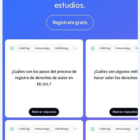
estudios.
Regístrate gratis
+ Add tag
Immunology
Cell Biology
Mo
+ Add tag
Immunology
Cell
¿Cuáles son los pasos del proceso de
¿Cuáles son algunos méto
registro de derechos de autor en
hacer valer los derechos 
EE.UU.?
Mostrar respuesta
Mostrar respuesta
+ Add tag
Immunology
Cell Biology
Mo
+ Add tag
Immunology
Cell