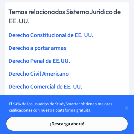
Temas relacionados Sistema Jurídico de
EE. UU.
Derecho Constitucional de EE. UU.
Derecho a portar armas
Derecho Penal de EE.UU.
Derecho Civil Americano
Derecho Comercial de EE. UU.
Derechos de autor
El 94% de los usuarios de StudySmarter obtienen mejores
calificaciones con nuestra plataforma gratuita.
Difamación
Tarjetas de estudio
Tarjetas de estudio
¡Descarga ahora!
Libertad de Expresión en EE.UU.