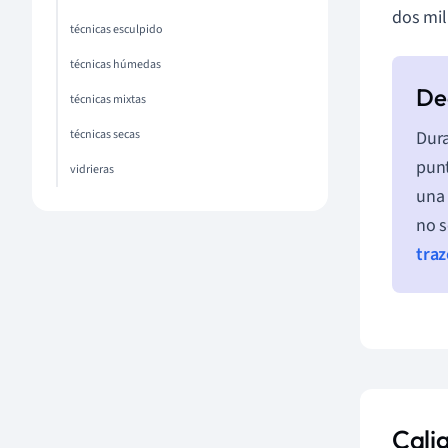
dos mil
técnicas esculpido
técnicas húmedas
técnicas mixtas
técnicas secas
Dura
punt
vidrieras
una 
no s
traz
Cali