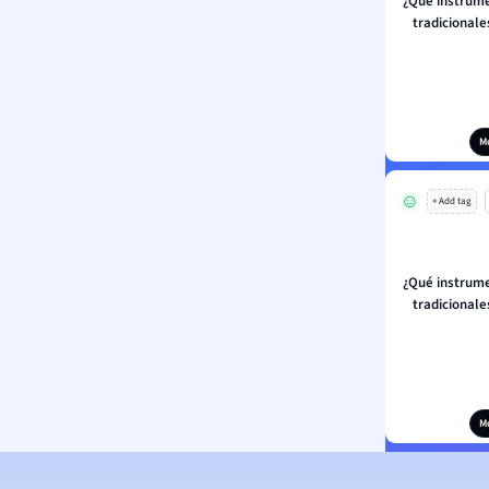
¿Qué instrume
tradicional
M
+ Add tag
¿Qué instrume
tradicional
M