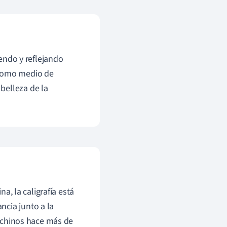
yendo y reflejando
 como medio de
 belleza de la
na, la caligrafía está
ncia junto a la
es chinos hace más de