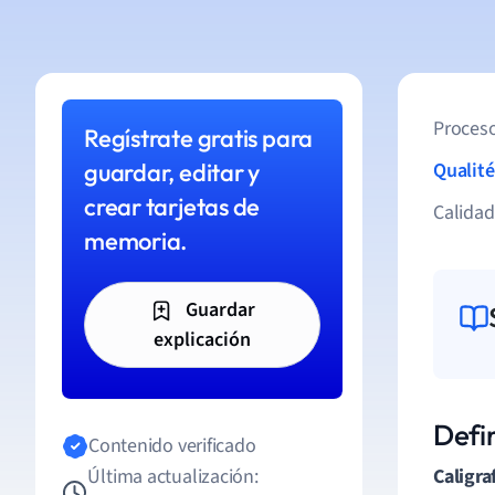
Proceso
Regístrate gratis para
guardar, editar y
Qualité
crear tarjetas de
Calida
memoria.
Guardar
explicación
Defin
Contenido verificado
Última actualización:
Caligraf