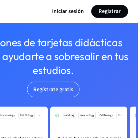
Iniciar sesión
Registrar
lones de tarjetas didácticas
 ayudarte a sobresalir en tus
estudios.
Regístrate gratis
Immunology
Cell Biology
Mo
+ Add tag
Immunology
Cell Biology
Mo