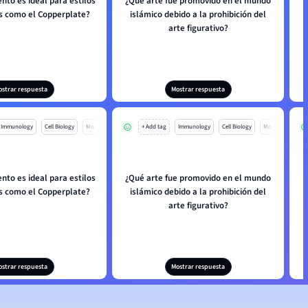
nto es ideal para estilos
¿Qué arte fue promovido en el mundo
es como el Copperplate?
islámico debido a la prohibición del
c
arte figurativo?
ostrar respuesta
Mostrar respuesta
Immunology
Cell Biology
Mo
+ Add tag
Immunology
Cell Biology
Mo
nto es ideal para estilos
¿Qué arte fue promovido en el mundo
es como el Copperplate?
islámico debido a la prohibición del
c
arte figurativo?
ostrar respuesta
Mostrar respuesta