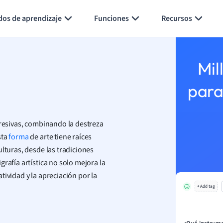
Generar tarjetas de aprendizaje
Resumir página
dos de aprendizaje
Funciones
Recursos
Mil
para
expresivas, combinando la destreza
sta
forma
de arte tiene raíces
lturas, desde las tradiciones
rafía artística no solo mejora la
ividad y la apreciación por la
+ Add tag