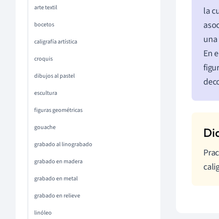
arte textil
la c
asoc
bocetos
una 
caligrafía artística
En e
croquis
figu
dibujos al pastel
deco
escultura
figuras geométricas
gouache
grabado al linograbado
Prac
grabado en madera
calig
grabado en metal
grabado en relieve
linóleo