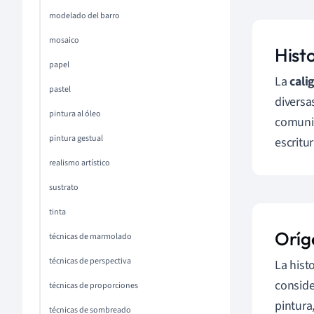
modelado del barro
mosaico
Histo
papel
La
calig
pastel
diversa
pintura al óleo
comuni
pintura gestual
escritur
realismo artístico
sustrato
tinta
Oríge
técnicas de marmolado
técnicas de perspectiva
La histo
conside
técnicas de proporciones
pintura
técnicas de sombreado