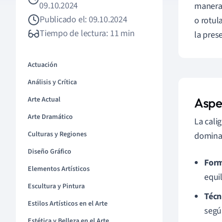
09.10.2024
manera 
Publicado el: 09.10.2024
o rotul
Tiempo de lectura: 11 min
la pres
Actuación
Análisis y Crítica
Arte Actual
Aspe
Arte Dramático
La cali
Culturas y Regiones
dominar
Diseño Gráfico
Form
Elementos Artísticos
equil
Escultura y Pintura
Técn
Estilos Artísticos en el Arte
segú
Estética y Belleza en el Arte