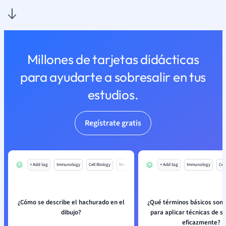
Millones de tarjetas didácticas
para ayudarte a sobresalir en tus
estudios.
Regístrate gratis
+ Add tag
Immunology
Cell Biology
Mo
+ Add tag
Immunology
Cell
¿Cómo se describe el hachurado en el
¿Qué términos básicos son 
dibujo?
para aplicar técnicas de 
eficazmente?