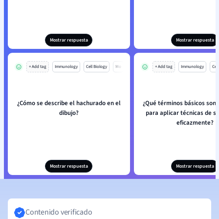
Mostrar respuesta
Mostrar respuesta
+ Add tag
Immunology
Cell Biology
Mo
+ Add tag
Immunology
Cell
¿Cómo se describe el hachurado en el
¿Qué términos básicos son 
dibujo?
para aplicar técnicas de 
eficazmente?
Mostrar respuesta
Mostrar respuesta
Contenido verificado