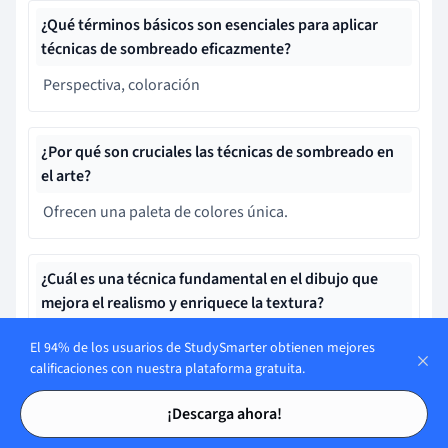
¿Qué términos básicos son esenciales para aplicar
técnicas de sombreado eficazmente?
Perspectiva, coloración
¿Por qué son cruciales las técnicas de sombreado en
el arte?
Ofrecen una paleta de colores única.
¿Cuál es una técnica fundamental en el dibujo que
mejora el realismo y enriquece la textura?
El sombreado a lápiz
El 94% de los usuarios de StudySmarter obtienen mejores
calificaciones con nuestra plataforma gratuita.
Tarjetas de estudio
Tarjetas de estudio
¿Qué técnica del Renacimiento combina luz y sombra
¡Descarga ahora!
de manera contrastante?