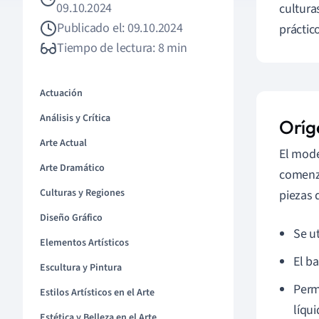
09.10.2024
cultura
Publicado el: 09.10.2024
práctic
Tiempo de lectura: 8 min
Actuación
Análisis y Crítica
Oríg
Arte Actual
El mode
Arte Dramático
comenza
Culturas y Regiones
piezas 
Diseño Gráfico
Se u
Elementos Artísticos
El ba
Escultura y Pintura
Perm
Estilos Artísticos en el Arte
líqui
Estética y Belleza en el Arte