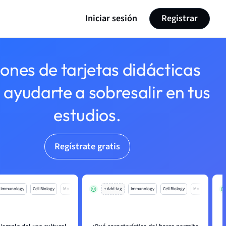
Iniciar sesión
Registrar
lones de tarjetas didácticas
 ayudarte a sobresalir en tus
estudios.
Regístrate gratis
Immunology
Cell Biology
Mo
+ Add tag
Immunology
Cell Biology
Mo