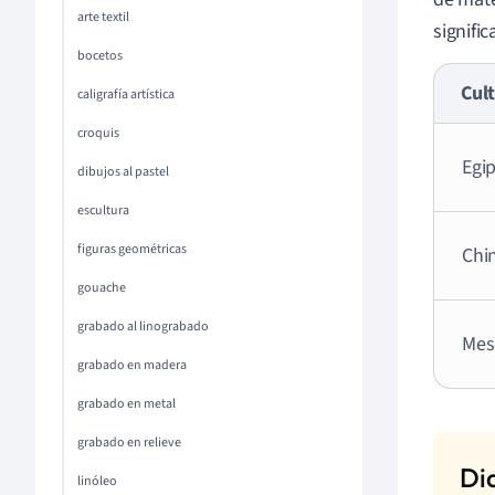
arte textil
signifi
bocetos
Cul
caligrafía artística
croquis
Egip
dibujos al pastel
escultura
figuras geométricas
Chi
gouache
grabado al linograbado
Mes
grabado en madera
grabado en metal
grabado en relieve
linóleo