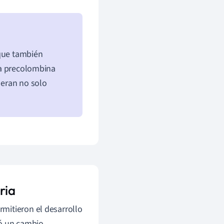
 que también
 la precolombina
 eran no solo
ria
mitieron el desarrollo
có un cambio