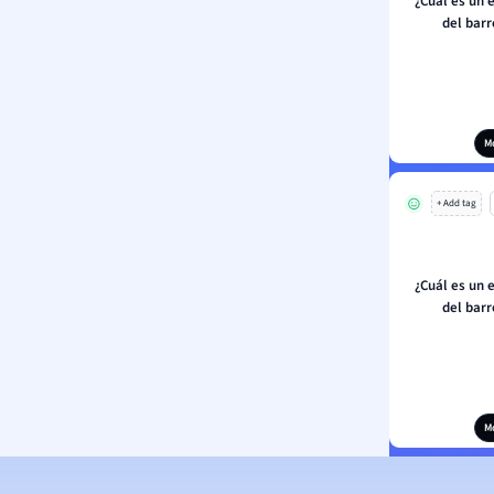
¿Cuál es un 
del bar
M
+ Add tag
¿Cuál es un 
del bar
M