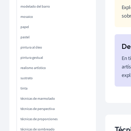
Expl
modelado del barro
sobr
mosaico
papel
pastel
pintura al óleo
En t
pintura gestual
artí
realismo artístico
expl
sustrato
tinta
técnicas de marmolado
técnicas de perspectiva
técnicas de proporciones
Técn
técnicas de sombreado