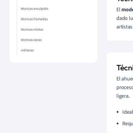
El
mode
técnicas esculpido
dado lu
técnicas húmedas
artista
técnicas mixtas
técnicas secas
vidrieras
Técn
El ahue
proceso
ligera.
Ideal
Requ