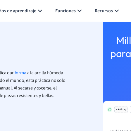
Generar tarjetas de aprendizaje
Resumir página
dos de aprendizaje
Funciones
Recursos
Mil
o
para
lica dar
forma
a la arcilla húmeda
todo el mundo, esta práctica no solo
anual. Al secarse y cocerse, el
e piezas resistentes y bellas.
+ Add tag