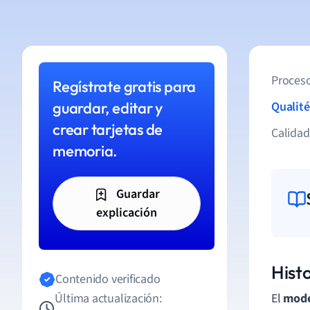
Proceso
Regístrate gratis para
guardar, editar y
Qualité
crear tarjetas de
Calida
memoria.
Guardar
explicación
Hist
Contenido verificado
Última actualización:
El
mode