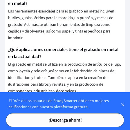
en metal?
Las herramientas esenciales para el grabado en metal incluyen
buriles, gubias, ácidos para la mordida, un punzón, y mesas de
grabado. Además, se utilizan herramientas de limpieza como
cepillos y disolventes, así como papel y tinta específicos para
imprimir.
¿Qué aplicaciones comerciales tiene el grabado en metal
en la actualidad?
El grabado en metal se utiliza en la producción de artículos de lujo,
como joyería y relojería, así como en la fabricación de placas de
identificación y trofeos. También se aplica en la creación de
ilustraciones para libros y revistas, y en la producción de
componentes industriales y decorativos.
El 94% de los usuarios de StudySmarter obtienen mejores
Guardar explicación
calificaciones con nuestra plataforma gratuita.
Tarjetas de estudio
Tarjetas de estudio
¡Descarga ahora!