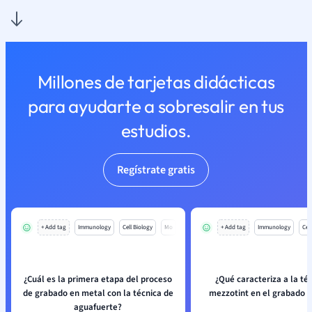
Millones de tarjetas didácticas
para ayudarte a sobresalir en tus
estudios.
Regístrate gratis
+ Add tag
Immunology
Cell Biology
Mo
+ Add tag
Immunology
Cell
¿Cuál es la primera etapa del proceso
¿Qué caracteriza a la té
de grabado en metal con la técnica de
mezzotint en el grabado 
aguafuerte?