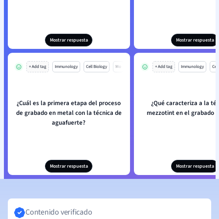
Mostrar respuesta
Mostrar respuesta
+ Add tag
Immunology
Cell Biology
Mo
+ Add tag
Immunology
Cell
¿Cuál es la primera etapa del proceso
¿Qué caracteriza a la té
de grabado en metal con la técnica de
mezzotint en el grabado 
aguafuerte?
Mostrar respuesta
Mostrar respuesta
Contenido verificado