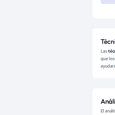
Técn
Las
téc
que los
ayudará
Anál
El anál