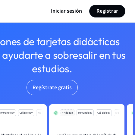
Iniciar sesión
Registrar
lones de tarjetas didácticas
 ayudarte a sobresalir en tus
estudios.
Regístrate gratis
Immunology
Cell Biology
Mo
+ Add tag
Immunology
Cell Biology
Mo