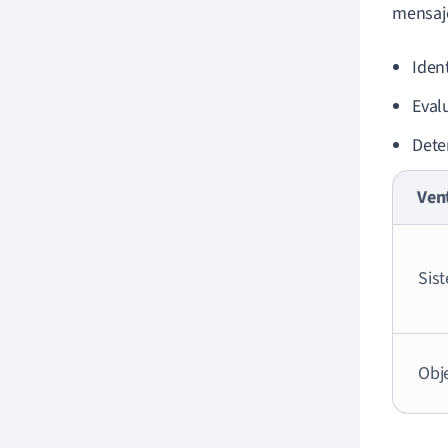
mensaje
Iden
Evalu
Deter
Ven
Sis
Obj