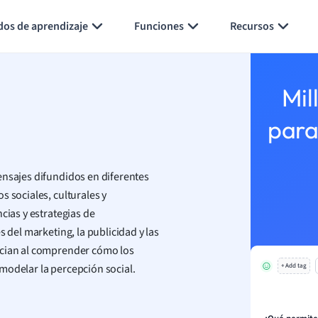
Generar tarjetas de aprendizaje
Resumir página
dos de aprendizaje
Funciones
Recursos
Mil
para
ensajes difundidos en diferentes
s sociales, culturales y
cias y estrategias de
s del marketing, la publicidad y las
ician al comprender cómo los
modelar la percepción social.
+ Add tag