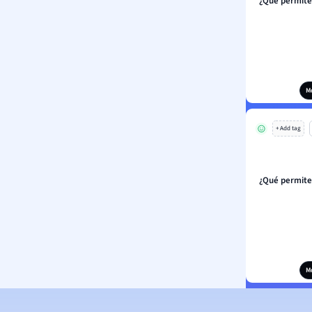
¿Qué permite 
M
+ Add tag
¿Qué permite 
M