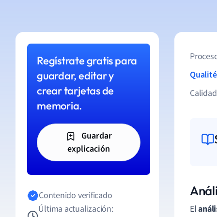
Proceso
Regístrate gratis para
guardar, editar y
Qualité
crear tarjetas de
Calida
memoria.
Guardar
explicación
Anál
Contenido verificado
Última actualización:
El
análi