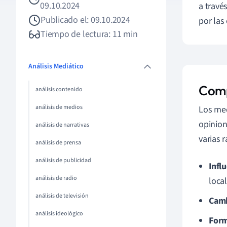
09.10.2024
a travé
Publicado el: 09.10.2024
por las
Tiempo de lectura: 11 min
Análisis Mediático
Comp
análisis contenido
análisis de medios
Los med
opinion
análisis de narrativas
varias 
análisis de prensa
análisis de publicidad
Infl
análisis de radio
local
análisis de televisión
Camb
análisis ideológico
Form