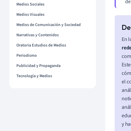
de
Medios Sociales
Medios Visuales
Medios de Comunicación y Sociedad
Narrativas y Contenidos
En l
Oratoria Estudios de Medios
rede
Periodismo
comu
Este
Publicidad y Propaganda
cómo
Tecnología y Medios
el c
anál
noti
anál
educ
y ha