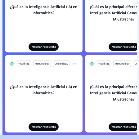
¿Qué es la Inteligencia Artificial (IA) en
¿Cuál es la principal diferen
informática?
Inteligencia Artificial Genera
IA Estrecha?
Mostrar respuesta
Mostrar respuesta
+ Add tag
Immunology
Cell Biology
Mo
+ Add tag
Immunology
Cell
¿Qué es la Inteligencia Artificial (IA) en
¿Cuál es la principal diferen
informática?
Inteligencia Artificial Genera
IA Estrecha?
Mostrar respuesta
Mostrar respuesta