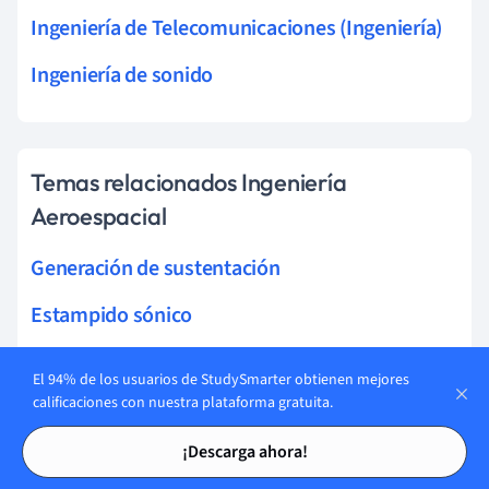
Ingeniería de Telecomunicaciones (Ingeniería)
Ingeniería de sonido
Temas relacionados Ingeniería
Aeroespacial
Generación de sustentación
Estampido sónico
Estructuras inteligentes
El 94% de los usuarios de StudySmarter obtienen mejores
calificaciones con nuestra plataforma gratuita.
Estructuras Sandwich
Tarjetas de estudio
Tarjetas de estudio
¡Descarga ahora!
Pandeo del panel