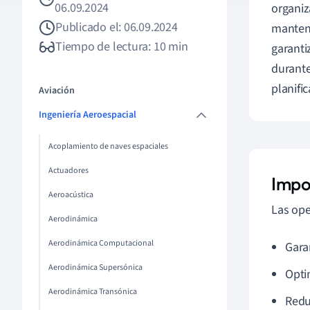
06.09.2024
organiz
Publicado el: 06.09.2024
manteni
Tiempo de lectura: 10 min
garanti
durante
planifi
Aviación
Ingeniería Aeroespacial
Acoplamiento de naves espaciales
Actuadores
Impo
Aeroacústica
Las ope
Aerodinámica
Aerodinámica Computacional
Gara
Aerodinámica Supersónica
Opti
Aerodinámica Transónica
Reduc