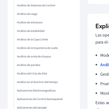
Análisis de Sistemas de Control
Análisis de carga
Análisis de esfuerzos
Expl
Análisis de estabilidad
Las ope
Análisis de la Capa Límite
para el
Análisis de la trayectoria de vuelo
Mode
Análisis de onda de choque
Anál
Análisis de pandeo
Gest
Análisis del Ciclo de Vida
Análisis en el dominio del tiempo
Prue
Aplicaciones Electromagnéticas
Moni
Aplicaciones de Control Aeroespacial
Estas a
Aplicaciones del aerogel