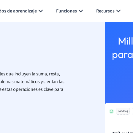
Generar tarjetas de aprendizaje
Resumir página
dos de aprendizaje
Funciones
Recursos
Mil
para
s que incluyen la suma, resta,
roblemas matemáticos y sientan las
 estas operaciones es clave para
+ Add tag