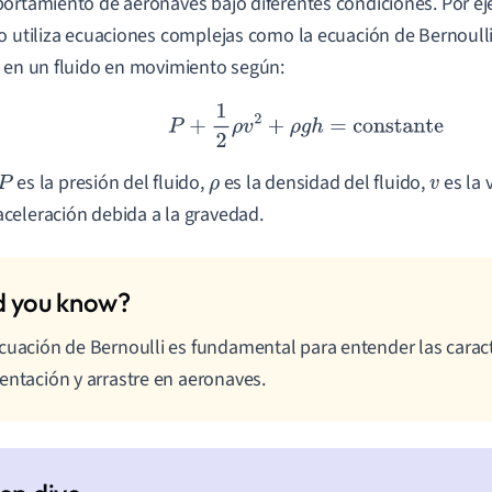
ortamiento de aeronaves bajo diferentes condiciones. Por ej
o utiliza ecuaciones complejas como la ecuación de Bernoulli
 en un fluido en movimiento según:
P
+
1
2
ρ
v
2
+
ρ
g
h
=
constante
es la presión del fluido,
es la densidad del fluido,
es la 
P
ρ
v
aceleración debida a la gravedad.
cuación de Bernoulli es fundamental para entender las caract
entación y arrastre en aeronaves.