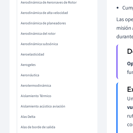
Aerodinámica de Aeronaves de Rotor
Cump
Aerodinámica de alta velocidad
Las ope
Aerodinámica de planeadores
misión 
Aerodinámica del rotor
durante
Aerodinámica subsónica
Aeroelasticidad
Op
Aerogeles
fu
Aeronáutica
Aerotermodinámica
Aislamiento Térmico
Un
vu
Aislamiento acústico aviación
ru
Alas Delta
co
Alas de borde de salida