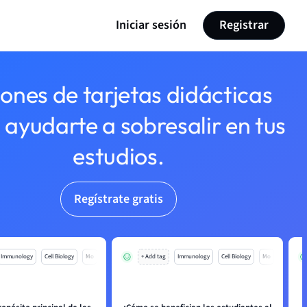
Iniciar sesión
Registrar
lones de tarjetas didácticas
 ayudarte a sobresalir en tus
estudios.
Regístrate gratis
Immunology
Cell Biology
Mo
+ Add tag
Immunology
Cell Biology
Mo