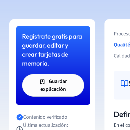
Proceso
Regístrate gratis para
guardar, editar y
Qualité
crear tarjetas de
Calida
memoria.
Guardar
explicación
Defi
Contenido verificado
Última actualización:
En el c