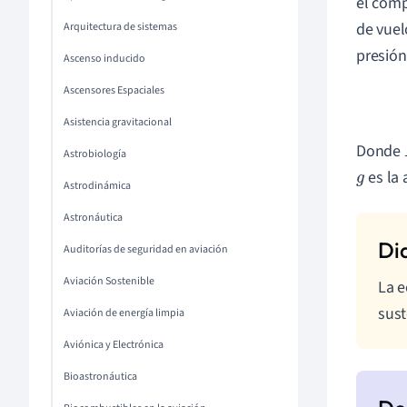
el comp
de vuel
Arquitectura de sistemas
presión
Ascenso inducido
Ascensores Espaciales
Asistencia gravitacional
Donde
Astrobiología
es la 
g
Astrodinámica
Astronáutica
Auditorías de seguridad en aviación
Aviación Sostenible
La e
sust
Aviación de energía limpia
Aviónica y Electrónica
Bioastronáutica