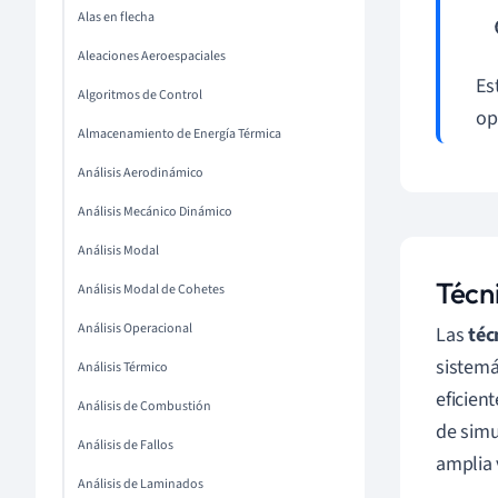
Alas en flecha
Aleaciones Aeroespaciales
Es
Algoritmos de Control
op
Almacenamiento de Energía Térmica
Análisis Aerodinámico
Análisis Mecánico Dinámico
Análisis Modal
Técn
Análisis Modal de Cohetes
Análisis Operacional
Las
téc
sistemá
Análisis Térmico
eficien
Análisis de Combustión
de simu
Análisis de Fallos
amplia 
Análisis de Laminados