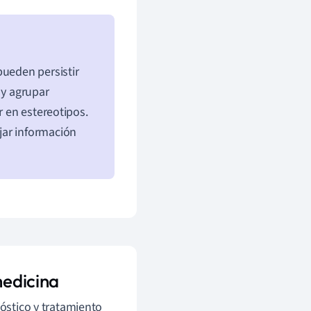
pueden persistir
 y agrupar
r en estereotipos.
jar información
medicina
nóstico y tratamiento