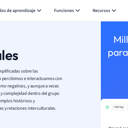
Generar tarjetas de aprendizaje
Resumir página
dos de aprendizaje
Funciones
Recursos
Mil
ales
para
mplificadas sobre las
mo percibimos e interactuamos con
omo negativos, y aunque a veces
 y complejidad dentro del grupo
emplos históricos y
 y relaciones interculturales.
+ Add tag