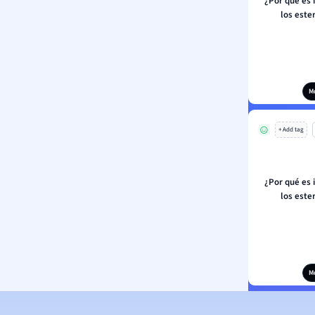
¿Por qué es
los este
M
+ Add tag
¿Por qué es
los este
M