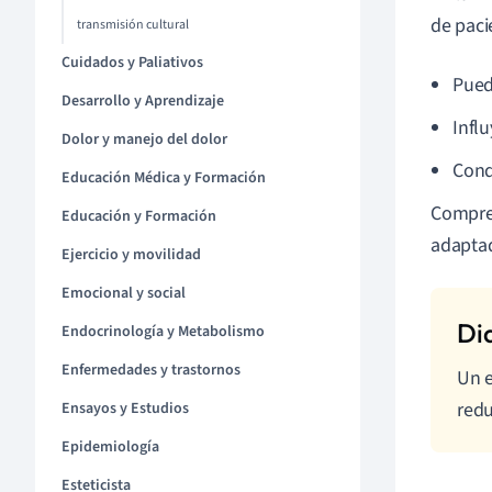
de paci
transmisión cultural
Cuidados y Paliativos
Pued
Desarrollo y Aprendizaje
Infl
Dolor y manejo del dolor
Cond
Educación Médica y Formación
Compren
Educación y Formación
adaptad
Ejercicio y movilidad
Emocional y social
Endocrinología y Metabolismo
Enfermedades y trastornos
Un e
redu
Ensayos y Estudios
Epidemiología
Esteticista