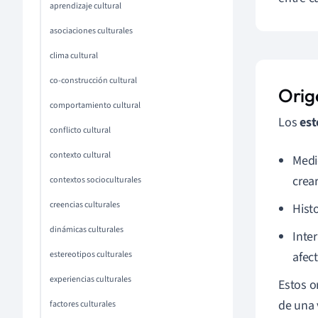
aprendizaje cultural
asociaciones culturales
clima cultural
co-construcción cultural
Orige
comportamiento cultural
Los
est
conflicto cultural
contexto cultural
Medi
crea
contextos socioculturales
creencias culturales
Hist
dinámicas culturales
Inte
estereotipos culturales
afec
experiencias culturales
Estos o
de una 
factores culturales