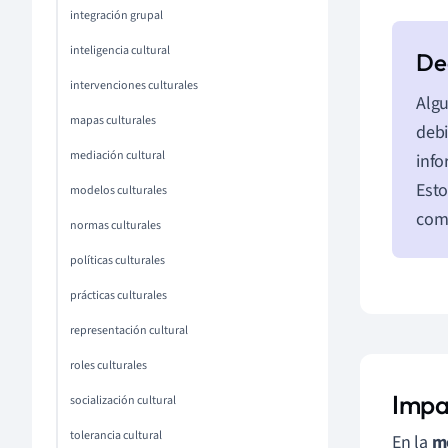
integración grupal
inteligencia cultural
intervenciones culturales
Algu
mapas culturales
deb
mediación cultural
info
Esto
modelos culturales
comp
normas culturales
políticas culturales
prácticas culturales
representación cultural
roles culturales
Impac
socialización cultural
tolerancia cultural
En la
m