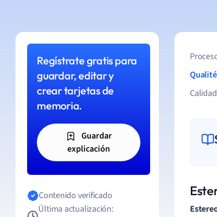
Proceso
Regístrate gratis para
guardar, editar y
Qualité
crear tarjetas de
Calida
memoria.
Guardar
explicación
Ester
Contenido verificado
Última actualización:
Estereo