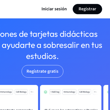
Iniciar sesión
Registrar
lones de tarjetas didácticas
 ayudarte a sobresalir en tus
estudios.
Regístrate gratis
Immunology
Cell Biology
Mo
+ Add tag
Immunology
Cell Biology
Mo