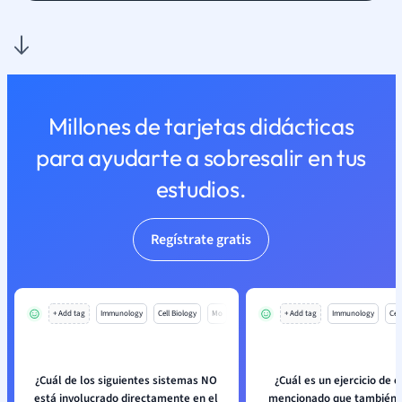
Millones de tarjetas didácticas
para ayudarte a sobresalir en tus
estudios.
Regístrate gratis
+ Add tag
Immunology
Cell Biology
Mo
+ Add tag
Immunology
Cell
¿Cuál de los siguientes sistemas NO
¿Cuál es un ejercicio de e
está involucrado directamente en el
mencionado que también 