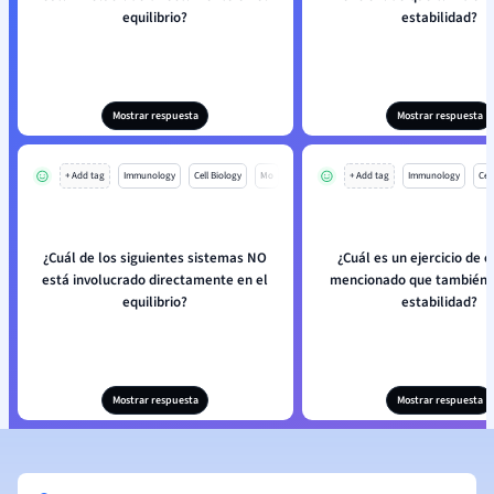
equilibrio?
estabilidad?
Mostrar respuesta
Mostrar respuesta
+ Add tag
Immunology
Cell Biology
Mo
+ Add tag
Immunology
Cell
¿Cuál de los siguientes sistemas NO
¿Cuál es un ejercicio de e
está involucrado directamente en el
mencionado que también 
equilibrio?
estabilidad?
Mostrar respuesta
Mostrar respuesta