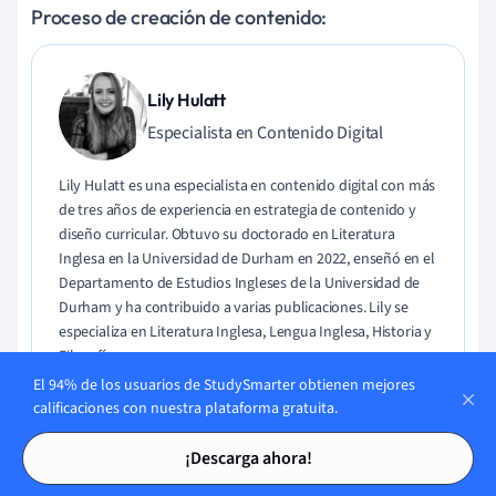
Proceso de creación de contenido:
Lily Hulatt
Especialista en Contenido Digital
Lily Hulatt es una especialista en contenido digital con más
de tres años de experiencia en estrategia de contenido y
diseño curricular. Obtuvo su doctorado en Literatura
Inglesa en la Universidad de Durham en 2022, enseñó en el
Departamento de Estudios Ingleses de la Universidad de
Durham y ha contribuido a varias publicaciones. Lily se
especializa en Literatura Inglesa, Lengua Inglesa, Historia y
Filosofía.
El 94% de los usuarios de StudySmarter obtienen mejores
calificaciones con nuestra plataforma gratuita.
Conoce a Lily
Tarjetas de estudio
Tarjetas de estudio
¡Descarga ahora!