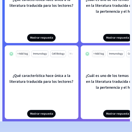
literatura traducida para los lectores?
en la literatura traducida 
la pertenencia y el h
Mostrar respuesta
Mostrar respuesta
+ Add tag
Immunology
Cell Biology
Mo
+ Add tag
Immunology
Cell
¿Qué característica hace única a la
¿Cuál es uno de los temas 
literatura traducida para los lectores?
en la literatura traducida 
la pertenencia y el h
Mostrar respuesta
Mostrar respuesta