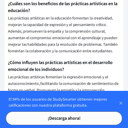
¿Cuáles son los beneficios de las prácticas artísticas en la
educación?
Las prácticas artísticas en la educación fomentan la creatividad,
mejoran la capacidad de expresión y el pensamiento crítico.
Además, promueven la empatía y la comprensión cultural,
aumentan el compromiso emocional con el aprendizaje y pueden
mejorar las habilidades para la resolución de problemas. También
fomentan la colaboración y la comunicación entre estudiantes.
¿Cómo influyen las prácticas artísticas en el desarrollo
emocional de los individuos?
Las prácticas artísticas fomentan la expresión emocional y el
autoconocimiento, facilitando la comunicación de sentimientos de
forma no verbal. Promueven la empatía y la introspección,
ayudando a procesar y comprender emociones complejas.
El 94% de los usuarios de StudySmarter obtienen mejores
Además, el arte puede ser terapéutico, reduciendo el estrés y
calificaciones con nuestra plataforma gratuita.
mejorando el bienestar emocional.
Tarjetas de estudio
Tarjetas de estudio
¡Descarga ahora!
¿Qué relación existe entre las prácticas artísticas y la