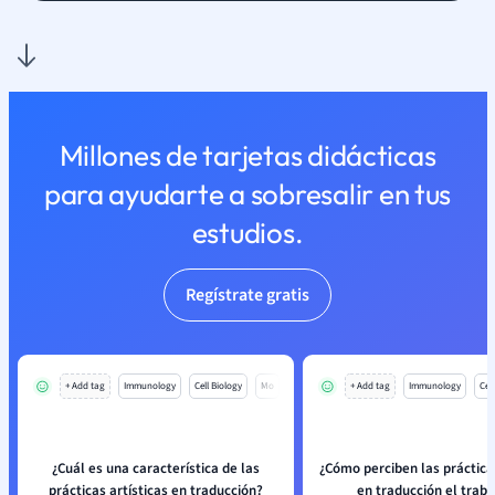
Millones de tarjetas didácticas
para ayudarte a sobresalir en tus
estudios.
Regístrate gratis
+ Add tag
Immunology
Cell Biology
Mo
+ Add tag
Immunology
Cell
¿Cuál es una característica de las
¿Cómo perciben las prácticas
prácticas artísticas en traducción?
en traducción el traba