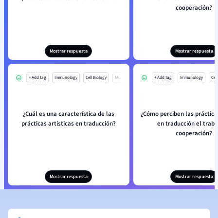
cooperación?
Mostrar respuesta
Mostrar respuesta
+ Add tag
Immunology
Cell Biology
Mo
+ Add tag
Immunology
Cell
¿Cuál es una característica de las
¿Cómo perciben las prácticas
prácticas artísticas en traducción?
en traducción el traba
cooperación?
Mostrar respuesta
Mostrar respuesta