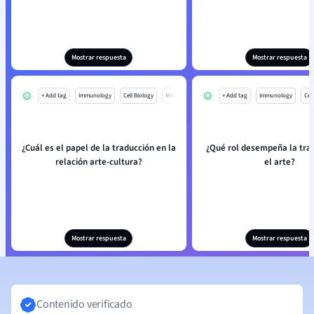
Mostrar respuesta
Mostrar respuesta
+ Add tag
Immunology
Cell Biology
Mo
+ Add tag
Immunology
Cell
¿Cuál es el papel de la traducción en la
¿Qué rol desempeña la tra
relación arte-cultura?
el arte?
Mostrar respuesta
Mostrar respuesta
Contenido verificado