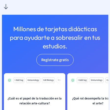
Millones de tarjetas didácticas
para ayudarte a sobresalir en tus
estudios.
Regístrate gratis
+ Add tag
Immunology
Cell Biology
Mo
+ Add tag
Immunology
Cell
¿Cuál es el papel de la traducción en la
¿Qué rol desempeña la tra
relación arte-cultura?
el arte?