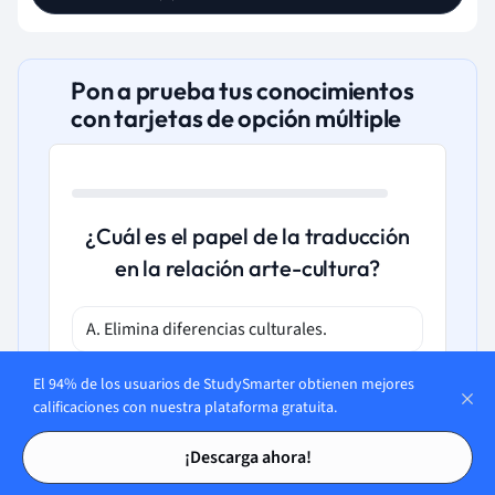
Pon a prueba tus conocimientos
con tarjetas de opción múltiple
¿Cuál es el papel de la traducción
en la relación arte-cultura?
A. Elimina diferencias culturales.
El 94% de los usuarios de StudySmarter obtienen mejores
B. Difunde y entiende las ideas artísticas a
calificaciones con nuestra plataforma gratuita.
nivel global.
Tarjetas de estudio
Tarjetas de estudio
¡Descarga ahora!
C. Crea nuevas formas de arte.