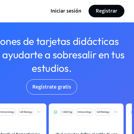
Iniciar sesión
Registrar
lones de tarjetas didácticas
 ayudarte a sobresalir en tus
estudios.
Regístrate gratis
Immunology
Cell Biology
Mo
+ Add tag
Immunology
Cell Biology
Mo