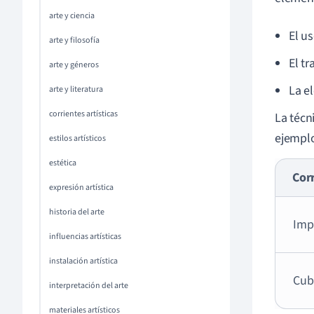
arte y ciencia
El u
arte y filosofía
El t
arte y géneros
La e
arte y literatura
corrientes artísticas
La técni
ejempl
estilos artísticos
estética
Cor
expresión artística
historia del arte
Imp
influencias artísticas
instalación artística
Cub
interpretación del arte
materiales artísticos