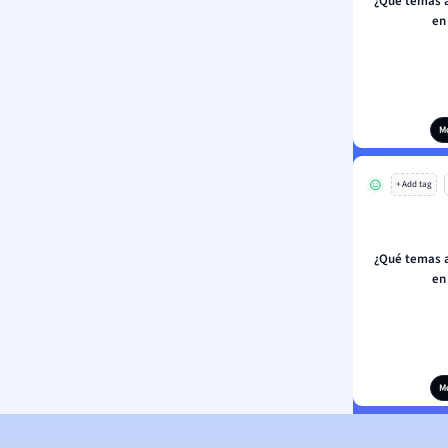
¿Qué temas 
en
M
+ Add tag
¿Qué temas 
en
M