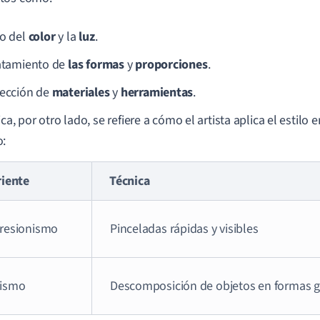
so del
color
y la
luz
.
ratamiento de
las formas
y
proporciones
.
lección de
materiales
y
herramientas
.
ca, por otro lado, se refiere a cómo el artista aplica el estilo 
o:
riente
Técnica
resionismo
Pinceladas rápidas y visibles
ismo
Descomposición de objetos en formas 