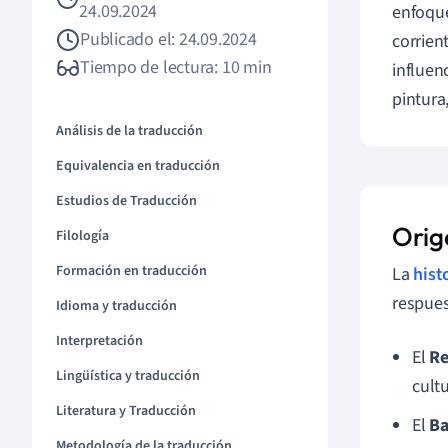
24.09.2024
enfoque
Publicado el: 24.09.2024
corrient
Tiempo de lectura: 10 min
influen
pintura,
Análisis de la traducción
Equivalencia en traducción
Estudios de Traducción
Orige
Filología
Formación en traducción
La
hist
respues
Idioma y traducción
Interpretación
El
Re
Lingüística y traducción
cultu
Literatura y Traducción
El
Ba
Metodología de la traducción