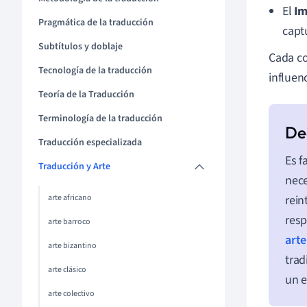
El
Im
Pragmática de la traducción
capt
Subtítulos y doblaje
Cada co
Tecnología de la traducción
influen
Teoría de la Traducción
Terminología de la traducción
Traducción especializada
Es f
Traducción y Arte
nece
arte africano
rein
resp
arte barroco
arte
arte bizantino
trad
arte clásico
un e
arte colectivo