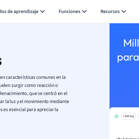
Generar tarjetas de aprendizaje
Resumir página
dos de aprendizaje
Funciones
Recursos
Mil
s
para
ten características comunes en la
suelen surgir como reacción o
Renacimiento, que se centró en el
ar la luz y el movimiento mediante
s es esencial para apreciar la
+ Add tag