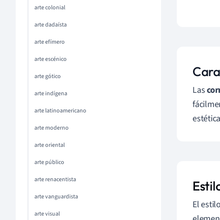
arte colonial
arte dadaísta
arte efímero
arte escénico
Carac
arte gótico
Las
cor
arte indígena
fácilme
arte latinoamericano
estétic
arte moderno
arte oriental
arte público
arte renacentista
Estil
arte vanguardista
El esti
arte visual
elemen