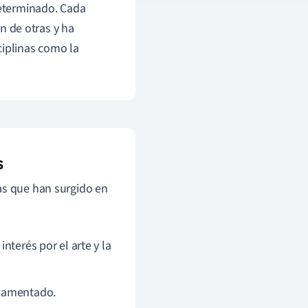
eterminado. Cada
an de otras y ha
ciplinas como la
s
cas que han surgido en
 interés por el arte y la
ornamentado.