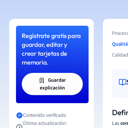
Proceso
Regístrate gratis para
guardar, editar y
Qualité
crear tarjetas de
Calida
memoria.
Guardar
explicación
Defin
Contenido verificado
Última actualización:
Las
cor